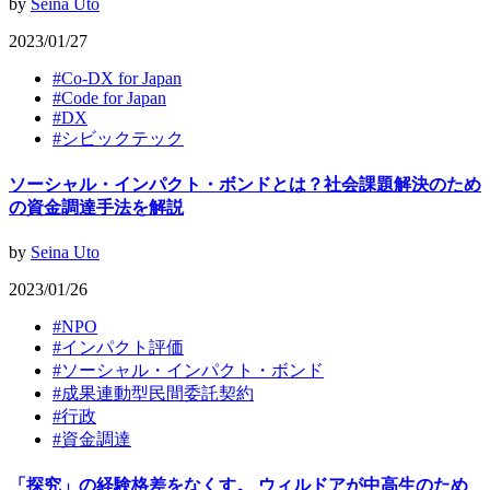
by
Seina Uto
2023/01/27
#
Co-DX for Japan
#
Code for Japan
#
DX
#
シビックテック
ソーシャル・インパクト・ボンドとは？社会課題解決のため
の資金調達手法を解説
by
Seina Uto
2023/01/26
#
NPO
#
インパクト評価
#
ソーシャル・インパクト・ボンド
#
成果連動型民間委託契約
#
行政
#
資金調達
「探究」の経験格差をなくす。 ウィルドアが中高生のため