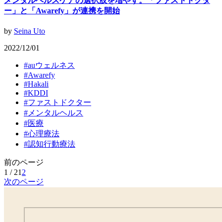
メンタルヘルスケアの選択肢を増やす。「ファストドクタ
ー」と「Awarefy」が連携を開始
by
Seina Uto
2022/12/01
#
auウェルネス
#
Awarefy
#
Hakali
#
KDDI
#
ファストドクター
#
メンタルヘルス
#
医療
#
心理療法
#
認知行動療法
前のページ
1 / 2
1
2
次のページ