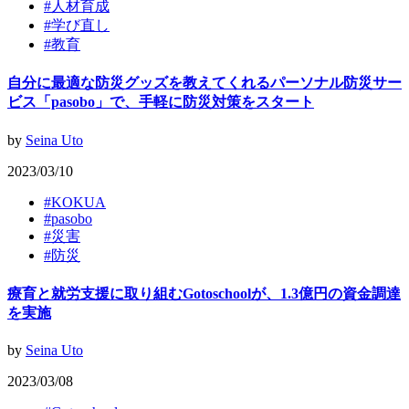
#
人材育成
#
学び直し
#
教育
自分に最適な防災グッズを教えてくれるパーソナル防災サー
ビス「pasobo」で、手軽に防災対策をスタート
by
Seina Uto
2023/03/10
#
KOKUA
#
pasobo
#
災害
#
防災
療育と就労支援に取り組むGotoschoolが、1.3億円の資金調達
を実施
by
Seina Uto
2023/03/08