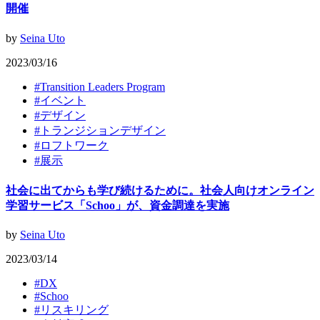
開催
by
Seina Uto
2023/03/16
#
Transition Leaders Program
#
イベント
#
デザイン
#
トランジションデザイン
#
ロフトワーク
#
展示
社会に出てからも学び続けるために。社会人向けオンライン
学習サービス「Schoo」が、資金調達を実施
by
Seina Uto
2023/03/14
#
DX
#
Schoo
#
リスキリング