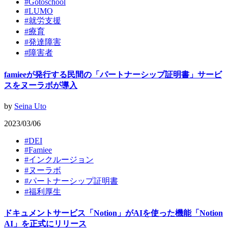
#
Gotoschool
#
LUMO
#
就労支援
#
療育
#
発達障害
#
障害者
famieeが発行する民間の「パートナーシップ証明書」サービ
スをヌーラボが導入
by
Seina Uto
2023/03/06
#
DEI
#
Famiee
#
インクルージョン
#
ヌーラボ
#
パートナーシップ証明書
#
福利厚生
ドキュメントサービス「Notion」がAIを使った機能「Notion
AI」を正式にリリース