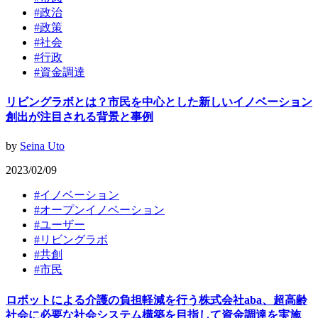
#
政治
#
政策
#
社会
#
行政
#
資金調達
リビングラボとは？市民を中心とした新しいイノベーション
創出が注目される背景と事例
by
Seina Uto
2023/02/09
#
イノベーション
#
オープンイノベーション
#
ユーザー
#
リビングラボ
#
共創
#
市民
ロボットによる介護の負担軽減を行う株式会社aba、超高齢
社会に必要な社会システム構築を目指して資金調達を実施