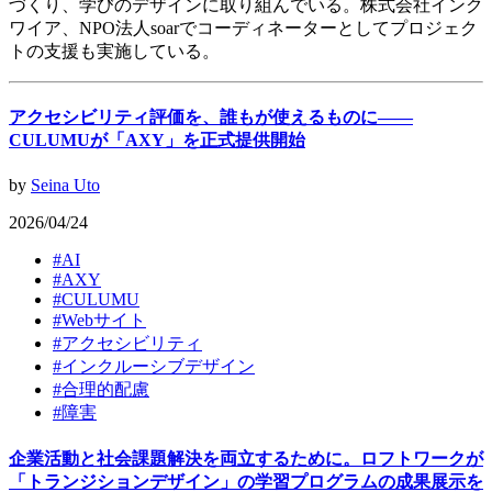
づくり、学びのデザインに取り組んでいる。株式会社インク
ワイア、NPO法人soarでコーディネーターとしてプロジェク
トの支援も実施している。
アクセシビリティ評価を、誰もが使えるものに——
CULUMUが「AXY」を正式提供開始
by
Seina Uto
2026/04/24
#
AI
#
AXY
#
CULUMU
#
Webサイト
#
アクセシビリティ
#
インクルーシブデザイン
#
合理的配慮
#
障害
企業活動と社会課題解決を両立するために。ロフトワークが
「トランジションデザイン」の学習プログラムの成果展示を