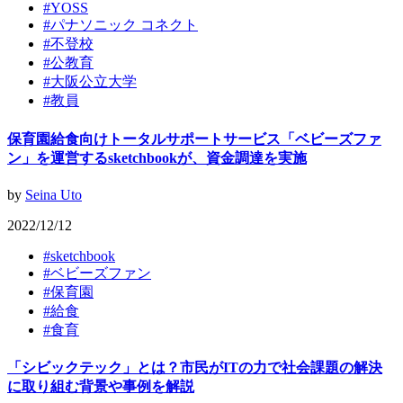
#
YOSS
#
パナソニック コネクト
#
不登校
#
公教育
#
大阪公立大学
#
教員
保育園給食向けトータルサポートサービス「ベビーズファ
ン」を運営するsketchbookが、資金調達を実施
by
Seina Uto
2022/12/12
#
sketchbook
#
ベビーズファン
#
保育園
#
給食
#
食育
「シビックテック」とは？市民がITの力で社会課題の解決
に取り組む背景や事例を解説