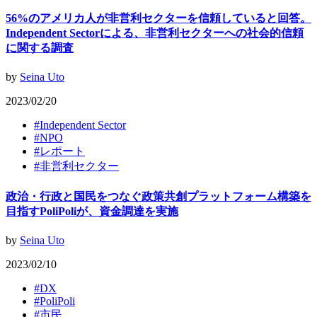
56%のアメリカ人が非営利セクターを信頼していると回答。
Independent Sectorによる、非営利セクターへの社会的信頼
に関する調査
by
Seina Uto
2023/02/20
#
Independent Sector
#
NPO
#
レポート
#
非営利セクター
政治・行政と国民をつなぐ政策共創プラットフォーム構築を
目指すPoliPoliが、資金調達を実施
by
Seina Uto
2023/02/10
#
DX
#
PoliPoli
#
市民