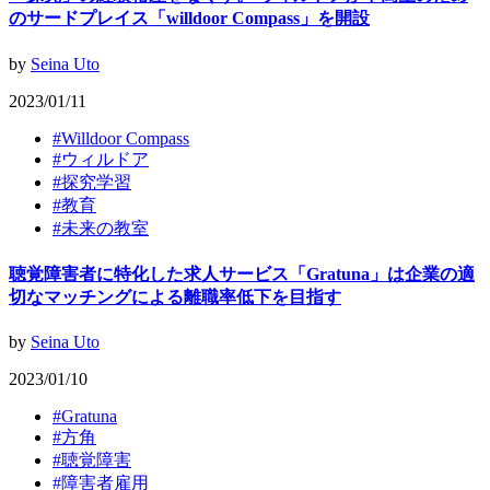
のサードプレイス「willdoor Compass」を開設
by
Seina Uto
2023/01/11
#
Willdoor Compass
#
ウィルドア
#
探究学習
#
教育
#
未来の教室
聴覚障害者に特化した求人サービス「Gratuna」は企業の適
切なマッチングによる離職率低下を目指す
by
Seina Uto
2023/01/10
#
Gratuna
#
方角
#
聴覚障害
#
障害者雇用