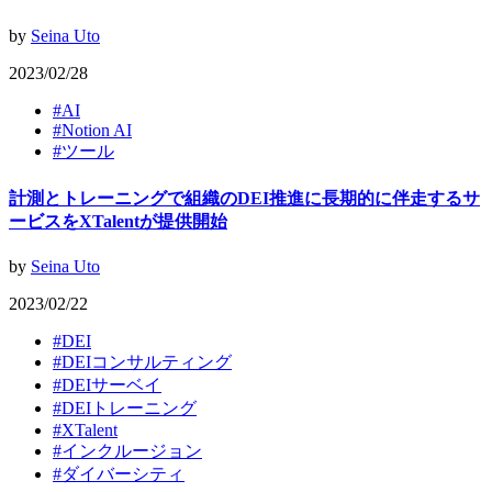
by
Seina Uto
2023/02/28
#
AI
#
Notion AI
#
ツール
計測とトレーニングで組織のDEI推進に長期的に伴走するサ
ービスをXTalentが提供開始
by
Seina Uto
2023/02/22
#
DEI
#
DEIコンサルティング
#
DEIサーベイ
#
DEIトレーニング
#
XTalent
#
インクルージョン
#
ダイバーシティ