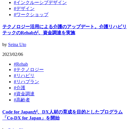
#
インクルーシブデザイン
#
デザイン
#
ワークショップ
テクノロジー活用による介護のアップデート。介護リハビリ
テックのRehabが、資金調達を実施
by
Seina Uto
2023/02/06
#
Rehab
#
テクノロジー
#
リハビリ
#
リハプラン
#
介護
#
資金調達
#
高齢者
Code for Japanが、DX人材の育成を目的としたプログラム
「Co-DX for Japan」を開始