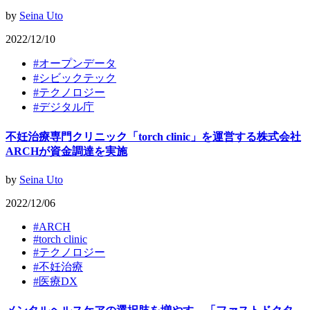
by
Seina Uto
2022/12/10
#
オープンデータ
#
シビックテック
#
テクノロジー
#
デジタル庁
不妊治療専門クリニック「torch clinic」を運営する株式会社
ARCHが資金調達を実施
by
Seina Uto
2022/12/06
#
ARCH
#
torch clinic
#
テクノロジー
#
不妊治療
#
医療DX