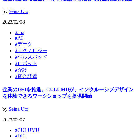
by
Seina Uto
2023/02/08
#
aba
#
AI
#
データ
#
テクノロジー
#
ヘルスパッド
#
ロボット
#
介護
#
資金調達
企業のDEIを推進。CULUMUが、インクルーシブデザイン
を体験できるワークショップを提供開始
by
Seina Uto
2023/02/07
#
CULUMU
#
DEI