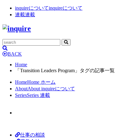
inquireについて
inquireについて
連載
連載
BACK
Home
「Transition Leaders Program」タグの記事一覧
Home
Home
ホーム
About
About
inquireについて
Series
Series
連載
仕事の相談