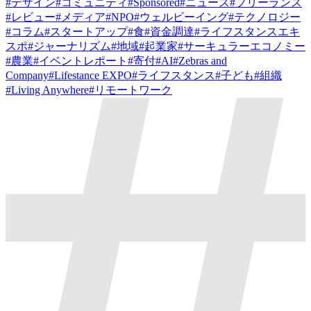
#
デザイン
#
コミュニティ
#
Sponsored
#
ニュース
#
フリーランス
#
レビュー
#
メディア
#
NPO
#
ウェルビーイング
#
テクノロジー
#
コラム
#
スタートアップ
#
食
#
資金調達
#
ライフスタンスエキ
スポ
#
ジャーナリズム
#
地域
#
起業家
#
サーキュラーエコノミー
#
農業
#
イベントレポート
#
寄付
#
AI
#
Zebras and
Company
#
Lifestance EXPO
#
ライフスタンス
#
子ども
#
組織
#
Living Anywhere
#
リモートワーク