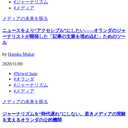
#
ジャーナリズム
#
メディア
メディアの未来を探る
ニュースをより“アクセシブル”にしたい——オランダのジャ
ーナリストが開発した「記事の文脈を埋め込む」ためのツー
ル
by
Haruka Mukai
2020/11/09
#
NewsChain
#
オランダ
#
ジャーナリズム
#
メディア
メディアの未来を探る
ジャーナリズムを“時代遅れ”にしない。若きメディアの実験
を支えるオランダの公的機関