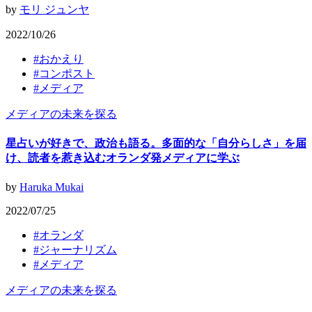
by
モリ ジュンヤ
2022/10/26
#
おかえり
#
コンポスト
#
メディア
メディアの未来を探る
星占いが好きで、政治も語る。多面的な「自分らしさ」を届
け、読者を惹き込むオランダ発メディアに学ぶ
by
Haruka Mukai
2022/07/25
#
オランダ
#
ジャーナリズム
#
メディア
メディアの未来を探る