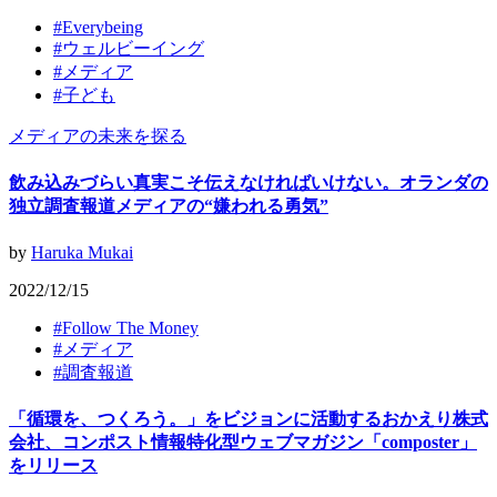
#
Everybeing
#
ウェルビーイング
#
メディア
#
子ども
メディアの未来を探る
飲み込みづらい真実こそ伝えなければいけない。オランダの
独立調査報道メディアの“嫌われる勇気”
by
Haruka Mukai
2022/12/15
#
Follow The Money
#
メディア
#
調査報道
「循環を、つくろう。」をビジョンに活動するおかえり株式
会社、コンポスト情報特化型ウェブマガジン「composter」
をリリース