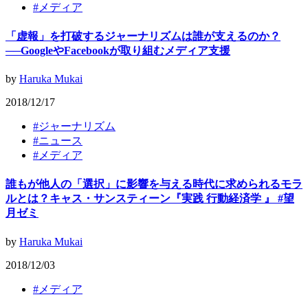
#
メディア
「虚報」を打破するジャーナリズムは誰が支えるのか？
──GoogleやFacebookが取り組むメディア支援
by
Haruka Mukai
2018/12/17
#
ジャーナリズム
#
ニュース
#
メディア
誰もが他人の「選択」に影響を与える時代に求められるモラ
ルとは？キャス・サンスティーン『実践 行動経済学 』 #望
月ゼミ
by
Haruka Mukai
2018/12/03
#
メディア