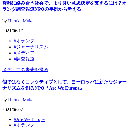
複雑に絡み合う社会で、より良い意思決定を支えるには？オ
ランダ調査報道NPOの事例から考える
by
Haruka Mukai
2021/06/17
#
オランダ
#
ジャーナリズム
#
メディア
#
調査報道
メディアの未来を探る
個ではなくコレクティブとして、ヨーロッパに新たなジャー
ナリズムを創るNPO『Are We Europe』
by
Haruka Mukai
2021/06/02
#
Are We Europe
#
オランダ