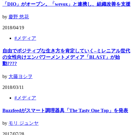
「DIO」がオープン。「wevox」と連携し、組織改善を支援
by
慶野 悠花
2018/04/19
#
メディア
自由でポジティブな生き方を肯定していく–ミレニアル世代
の女性向けエンパワーメントメディア「BLAST」が始
動????
by
大藤ヨシヲ
2018/03/11
#
メディア
Buzzfeedがスマート調理器具「The Tasty One Top」を発表
by
モリ ジュンヤ
2017/07/28