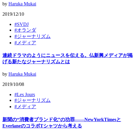
by
Haruka Mukai
2019/12/10
#
SVDJ
#
オランダ
#
ジャーナリズム
#
メディア
連続ドラマのようにニュースを伝える。仏新興メディアが掲
げる新たなジャーナリズムとは
by
Haruka Mukai
2019/10/08
#
Les Jours
#
ジャーナリズム
#
メディア
新聞の“消費者ブランド化”の功罪——NewYorkTimesと
EverlaneのコラボTシャツから考える