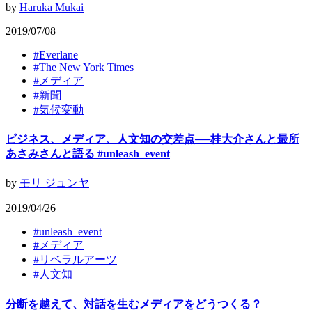
by
Haruka Mukai
2019/07/08
#
Everlane
#
The New York Times
#
メディア
#
新聞
#
気候変動
ビジネス、メディア、人文知の交差点──桂大介さんと最所
あさみさんと語る #unleash_event
by
モリ ジュンヤ
2019/04/26
#
unleash_event
#
メディア
#
リベラルアーツ
#
人文知
分断を越えて、対話を生むメディアをどうつくる？