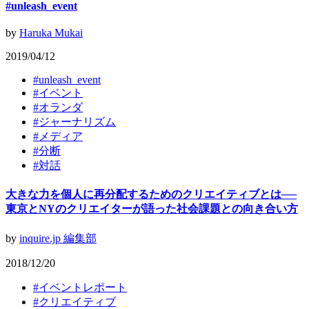
#unleash_event
by
Haruka Mukai
2019/04/12
#
unleash_event
#
イベント
#
オランダ
#
ジャーナリズム
#
メディア
#
分断
#
対話
大きな力を個人に再分配するためのクリエイティブとは──
東京とNYのクリエイターが語った社会課題との向き合い方
by
inquire.jp 編集部
2018/12/20
#
イベントレポート
#
クリエイティブ