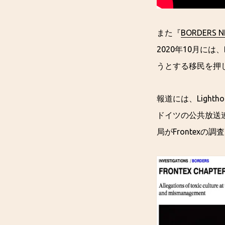
また『
BORDERS 
2020年10月に
うとする移民を押
報道には、Lightho
ドイツの公共放送連
局がFrontexの調