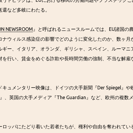
扱うトピックは、EUにおける移民の労働問題やプラスチックご
送還など多岐にわたる。
ON NEWSROOM
』と呼ばれるニュースルームでは、EU諸国の
ロナウィルス感染症の影響でどのように変化したのか、数ヶ月
ルギー、イタリア、オランダ、ギリシャ、スペイン、ルーマニ
材を行い、賃金をめぐる詐欺や長時間労働の強制、不当な解雇
キュメンタリー映像は、ドイツの大手新聞『Der Spiegel』
ws』、英国の大手メディア『The Guardian』など、欧州の複
。
ーロッパにたどり着いた若者たちが、権利や自由を奪われてい