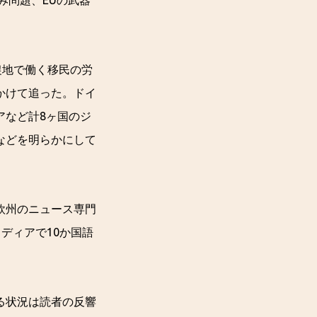
み問題、EUの武器
農地で働く移民の労
かけて追った。ドイ
アなど計8ヶ国のジ
などを明らかにして
や欧州のニュース専門
数メディアで10か国語
る状況は読者の反響