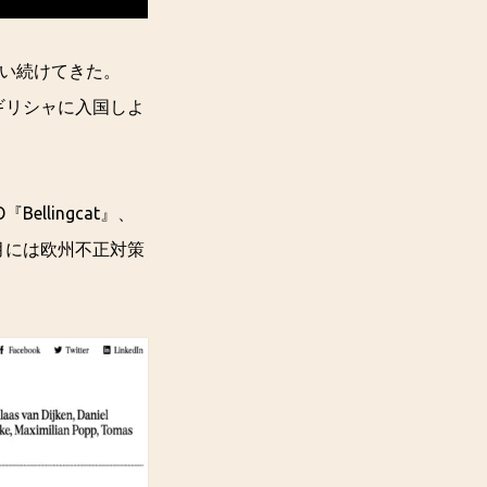
い続けてきた。
でギリシャに入国しよ
Bellingcat』、
月には欧州不正対策