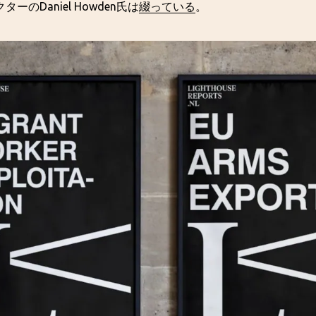
のDaniel Howden氏は
綴っている
。