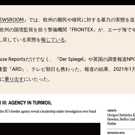
NEWSROOM
』では、欧州の難民や移民に対する暴力の実態を追
は、欧州の国境監視を担う警備機関『FRONTEX』が、エーゲ海
し戻している実態を
報じている
。
use Reportsだけでなく、『Der Spiegel』や英国の調査報道NPO『
盟『ARD』、テレビ朝日も携わった。報道の結果、2021年1
査に
乗り出す
にいたった。