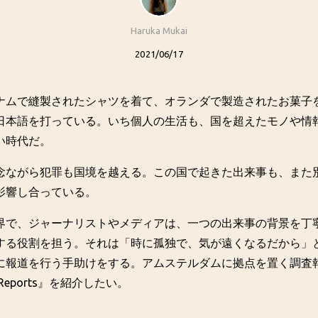
Haruka Mukai
2021/06/17
ナムで縫製されたシャツを着て、オランダで製造されたお菓子
日本語を打っている。いち個人の生活も、国を超えたモノや情
い時代だ。
念ながら犯罪も国境を越える。この国で起きた出来事も、また
影響し合っている。
界で、ジャーナリストやメディアは、一つの出来事の背景を丁
する役割を担う。それは「時に孤独で、気が遠くなるだから」
に報道を行う手助けをする。アムステルダムに拠点を置く調査
se Reports』を紹介したい。