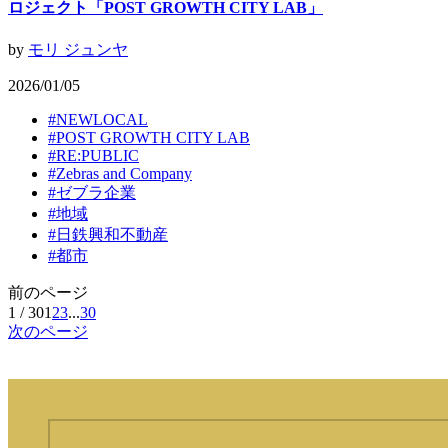
ロジェクト「POST GROWTH CITY LAB」
by
モリ ジュンヤ
2026/01/05
#
NEWLOCAL
#
POST GROWTH CITY LAB
#
RE:PUBLIC
#
Zebras and Company
#
ゼブラ企業
#
地域
#
日鉄興和不動産
#
都市
前のページ
1 / 30
1
2
3
...
30
次のページ