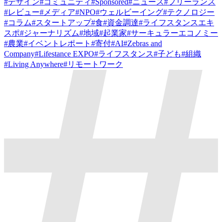
#
デザイン
#
コミュニティ
#
Sponsored
#
ニュース
#
フリーランス
#
レビュー
#
メディア
#
NPO
#
ウェルビーイング
#
テクノロジー
#
コラム
#
スタートアップ
#
食
#
資金調達
#
ライフスタンスエキ
スポ
#
ジャーナリズム
#
地域
#
起業家
#
サーキュラーエコノミー
#
農業
#
イベントレポート
#
寄付
#
AI
#
Zebras and
Company
#
Lifestance EXPO
#
ライフスタンス
#
子ども
#
組織
#
Living Anywhere
#
リモートワーク