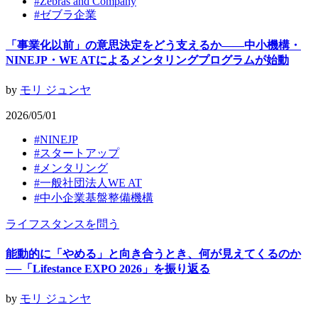
#
Zebras and Company
#
ゼブラ企業
「事業化以前」の意思決定をどう支えるか——中小機構・
NINEJP・WE ATによるメンタリングプログラムが始動
by
モリ ジュンヤ
2026/05/01
#
NINEJP
#
スタートアップ
#
メンタリング
#
一般社団法人WE AT
#
中小企業基盤整備機構
ライフスタンスを問う
能動的に「やめる」と向き合うとき、何が見えてくるのか
──「Lifestance EXPO 2026」を振り返る
by
モリ ジュンヤ