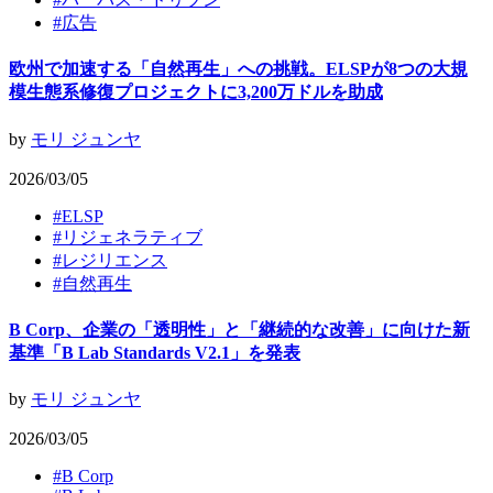
#
広告
欧州で加速する「自然再生」への挑戦。ELSPが8つの大規
模生態系修復プロジェクトに3,200万ドルを助成
by
モリ ジュンヤ
2026/03/05
#
ELSP
#
リジェネラティブ
#
レジリエンス
#
自然再生
B Corp、企業の「透明性」と「継続的な改善」に向けた新
基準「B Lab Standards V2.1」を発表
by
モリ ジュンヤ
2026/03/05
#
B Corp