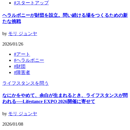
#
スタートアップ
ヘラルボニーが財団を設立。問い続ける場をつくるための新
たな挑戦
by
モリ ジュンヤ
2026/01/26
#
アート
#
ヘラルボニー
#
財団
#
障害者
ライフスタンスを問う
なにかをやめて、余白が生まれるとき、ライフスタンスが問
われる──Lifestance EXPO 2026開催に寄せて
by
モリ ジュンヤ
2026/01/08