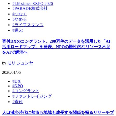
#
Lifestance EXPO 2026
#
PARADE株式会社
#
つなぐ
#
やめる
#
ライフスタンス
#
選ぶ
寄付DXのコングラント、200万件のデータを活用した「AI
活用ロードマップ」を発表。NPOの慢性的なリソース不足
をAIで解消へ
by
モリ ジュンヤ
2026/01/06
#
DX
#
NPO
#
コングラント
#
ファンドレイジング
#
寄付
人口減少時代に都市も地域も成長する関係を探るリサーチプ