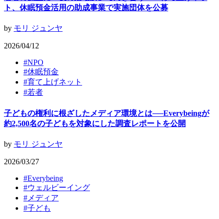
ト、休眠預金活用の助成事業で実施団体を公募
by
モリ ジュンヤ
2026/04/12
#
NPO
#
休眠預金
#
育て上げネット
#
若者
子どもの権利に根ざしたメディア環境とは──Everybeingが
約2,500名の子どもを対象にした調査レポートを公開
by
モリ ジュンヤ
2026/03/27
#
Everybeing
#
ウェルビーイング
#
メディア
#
子ども