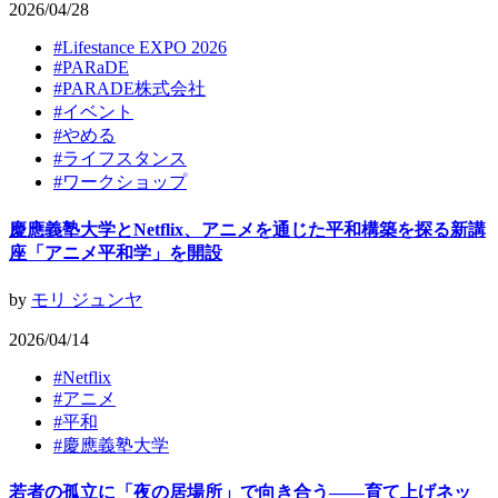
2026/04/28
#
Lifestance EXPO 2026
#
PARaDE
#
PARADE株式会社
#
イベント
#
やめる
#
ライフスタンス
#
ワークショップ
慶應義塾大学とNetflix、アニメを通じた平和構築を探る新講
座「アニメ平和学」を開設
by
モリ ジュンヤ
2026/04/14
#
Netflix
#
アニメ
#
平和
#
慶應義塾大学
若者の孤立に「夜の居場所」で向き合う——育て上げネッ