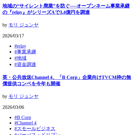
地域の“サイレント廃業”を防ぐ──オープンネーム事業承継
の『relay』がシリーズAで3.4億円を調達
by
モリ ジュンヤ
2026/03/17
#
relay
#
事業承継
#
地域
#
資金調達
英・公共放送Channel 4、「B Corp」企業向けTVCM枠の無
償提供コンペを今年も開催
by
モリ ジュンヤ
2026/03/06
#
B Corp
#
Channel 4
#
スモールビジネス
#
パーパス・ドリブン