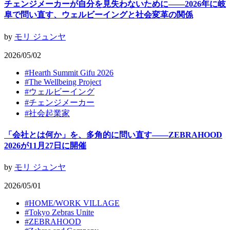
チェンジメーカーが自分を見失わないために——2026年に岐
阜で問い直す、ウェルビーイングと社会変革の関係
by
モリ ジュンヤ
2026/05/02
#
Hearth Summit Gifu 2026
#
The Wellbeing Project
#
ウェルビーイング
#
チェンジメーカー
#
社会起業家
「会社とは何か」を、多角的に問い直す——ZEBRAHOOD
2026が11月27日に開催
by
モリ ジュンヤ
2026/05/01
#
HOME/WORK VILLAGE
#
Tokyo Zebras Unite
#
ZEBRAHOOD