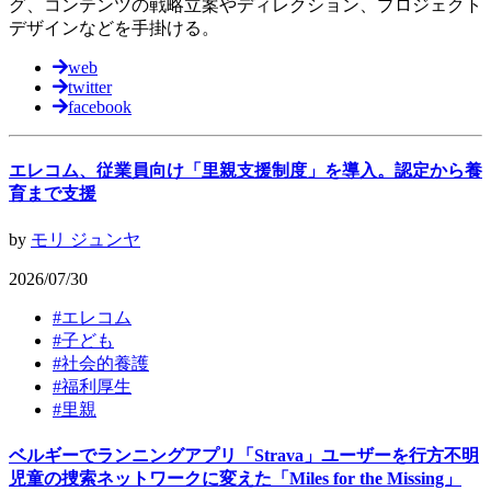
グ、コンテンツの戦略立案やディレクション、プロジェクト
デザインなどを手掛ける。
web
twitter
facebook
エレコム、従業員向け「里親支援制度」を導入。認定から養
育まで支援
by
モリ ジュンヤ
2026/07/30
#
エレコム
#
子ども
#
社会的養護
#
福利厚生
#
里親
ベルギーでランニングアプリ「Strava」ユーザーを行方不明
児童の捜索ネットワークに変えた「Miles for the Missing」