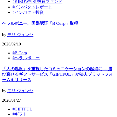
#
KIBOW社会投資ファンド
#
インパクトレポート
#
インパクト投資
ヘラルボニー、国際認証「B Corp」取得
by
モリ ジュンヤ
2026/02/10
#
B Corp
#
ヘラルボニー
「人の温度」を重視したコミュニケーションの起点に──選
び直せるギフトサービス「GIFTFUL」が法人プラットフォ
ームをリリース
by
モリ ジュンヤ
2026/01/27
#
GIFTFUL
#
ギフト