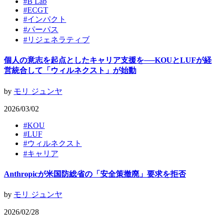
#
B Lab
#
ECGT
#
インパクト
#
パーパス
#
リジェネラティブ
個人の意志を起点としたキャリア支援を──KOUとLUFが経
営統合して「ウィルネクスト」が始動
by
モリ ジュンヤ
2026/03/02
#
KOU
#
LUF
#
ウィルネクスト
#
キャリア
Anthropicが米国防総省の「安全策撤廃」要求を拒否
by
モリ ジュンヤ
2026/02/28