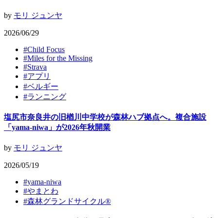
by
モリ ジュンヤ
2026/06/29
#
Child Focus
#
Miles for the Missing
#
Strava
#
アプリ
#
ベルギー
#
ランニング
塩尻市奈良井の旧楢川中学校が森林ハブ拠点へ。複合施設
「yama-niwa」が2026年秋開業
by
モリ ジュンヤ
2026/05/19
#
yama-niwa
#
やまとわ
#
森林グランドサイクル®