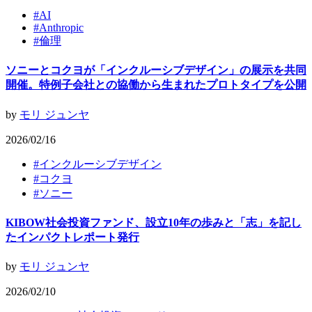
#
AI
#
Anthropic
#
倫理
ソニーとコクヨが「インクルーシブデザイン」の展示を共同
開催。特例子会社との協働から生まれたプロトタイプを公開
by
モリ ジュンヤ
2026/02/16
#
インクルーシブデザイン
#
コクヨ
#
ソニー
KIBOW社会投資ファンド、設立10年の歩みと「志」を記し
たインパクトレポート発行
by
モリ ジュンヤ
2026/02/10