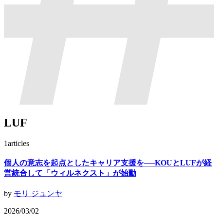
LUF
1
articles
個人の意志を起点としたキャリア支援を──KOUとLUFが経
営統合して「ウィルネクスト」が始動
by
モリ ジュンヤ
2026/03/02