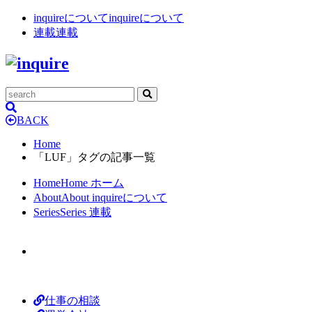
inquireについて
inquireについて
連載
連載
BACK
Home
「LUF」タグの記事一覧
Home
Home
ホーム
About
About
inquireについて
Series
Series
連載
仕事の相談