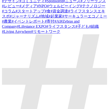
#
デザイン
#
コミュニティ
#
Sponsored
#
ニュース
#
フリーランス
#
レビュー
#
メディア
#
NPO
#
ウェルビーイング
#
テクノロジー
#
コラム
#
スタートアップ
#
食
#
資金調達
#
ライフスタンスエキ
スポ
#
ジャーナリズム
#
地域
#
起業家
#
サーキュラーエコノミー
#
農業
#
イベントレポート
#
寄付
#
AI
#
Zebras and
Company
#
Lifestance EXPO
#
ライフスタンス
#
子ども
#
組織
#
Living Anywhere
#
リモートワーク