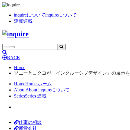
inquireについて
inquireについて
連載
連載
BACK
Home
ソニーとコクヨが「インクルーシブデザイン」の展示を
Home
Home
ホーム
About
About
inquireについて
Series
Series
連載
仕事の相談
運営会社