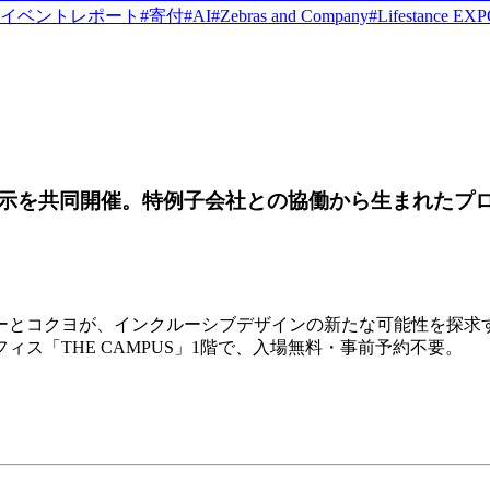
イベントレポート
#
寄付
#
AI
#
Zebras and Company
#
Lifestance EX
示を共同開催。特例子会社との協働から生まれたプ
クヨが、インクルーシブデザインの新たな可能性を探求する展示「
ィス「THE CAMPUS」1階で、入場無料・事前予約不要。