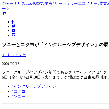
ジャーナリズム
#
地域
#
起業家
#
サーキュラーエコノミー
#
農業
#
ーク
ソニーとコクヨが「インクルーシブデザイン」の展
モリ ジュンヤ
2026/02/16
ソニーグループのデザイン部門であるクリエイティブセンターとコ
6日（金）から3月10日（火）まで。会場はコクヨ東京品川オフ
#
インクルーシブデザイン
#
コクヨ
#
ソニー