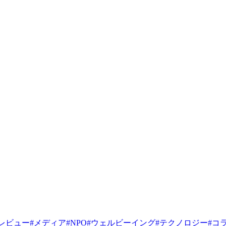
レビュー
#
メディア
#
NPO
#
ウェルビーイング
#
テクノロジー
#
コ