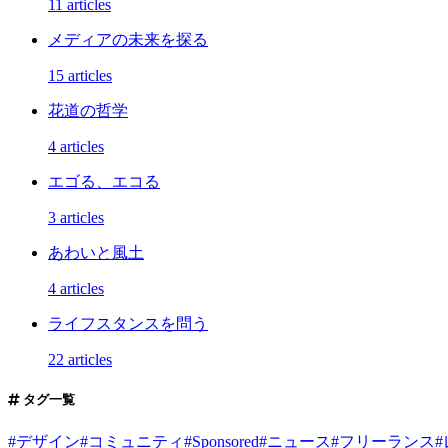
11 articles
メディアの未来を探る
15 articles
花道の哲学
4 articles
エゴる、エコる
3 articles
あわいと風土
4 articles
ライフスタンスを問う
22 articles
タグ一覧
#
デザイン
#
コミュニティ
#
Sponsored
#
ニュース
#
フリーランス
#