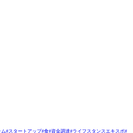
ラム
#
スタートアップ
#
食
#
資金調達
#
ライフスタンスエキスポ
#