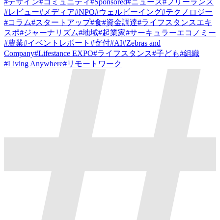
#
デザイン
#
コミュニティ
#
Sponsored
#
ニュース
#
フリーランス
#
レビュー
#
メディア
#
NPO
#
ウェルビーイング
#
テクノロジー
#
コラム
#
スタートアップ
#
食
#
資金調達
#
ライフスタンスエキ
スポ
#
ジャーナリズム
#
地域
#
起業家
#
サーキュラーエコノミー
#
農業
#
イベントレポート
#
寄付
#
AI
#
Zebras and
Company
#
Lifestance EXPO
#
ライフスタンス
#
子ども
#
組織
#
Living Anywhere
#
リモートワーク