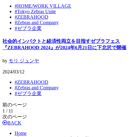
#
HOME/WORK VILLAGE
#
Tokyo Zebras Unite
#
ZEBRAHOOD
#
Zebras and Company
#
ゼブラ企業
社会的インパクトと経済性両立を目指すゼブラフェス
『ZEBRAHOOD 2024』が2024年6月21日に下北沢で開催
by
モリ ジュンヤ
2024/03/12
#
ZEBRAHOOD
#
Zebras and Company
#
ゼブラ企業
前のページ
1 / 1
1
次のページ
BACK
Home