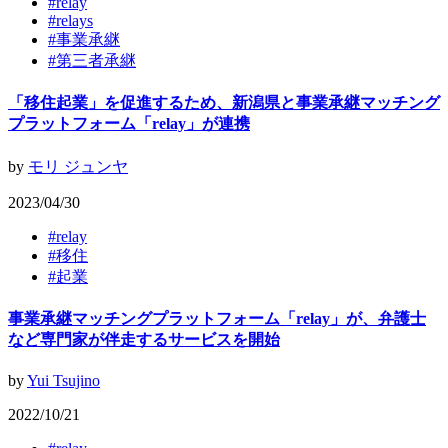
#
relay
#
relays
#
事業承継
#
第三者承継
「移住起業」を促進するため、新潟県と事業承継マッチング
プラットフォーム「relay」が連携
by
モリ ジュンヤ
2023/04/30
#
relay
#
移住
#
起業
事業承継マッチングプラットフォーム「relay」が、弁護士
など専門家が伴走するサービスを開始
by
Yui Tsujino
2022/10/21