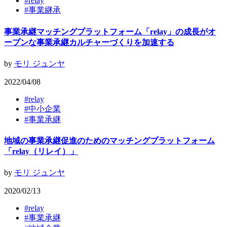
#
relay
#
事業継承
事業承継マッチングプラットフォーム「relay」の成長がオ
ープンな事業承継カルチャーづくりを加速する
by
モリ ジュンヤ
2022/04/08
#
relay
#
中小企業
#
事業承継
地域の事業承継促進のためのマッチングプラットフォーム
「relay（リレイ）」
by
モリ ジュンヤ
2020/02/13
#
relay
#
事業承継