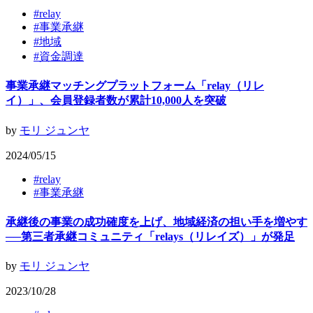
#
relay
#
事業承継
#
地域
#
資金調達
事業承継マッチングプラットフォーム「relay（リレ
イ）」、会員登録者数が累計10,000人を突破
by
モリ ジュンヤ
2024/05/15
#
relay
#
事業承継
承継後の事業の成功確度を上げ、地域経済の担い手を増やす
──第三者承継コミュニティ「relays（リレイズ）」が発足
by
モリ ジュンヤ
2023/10/28