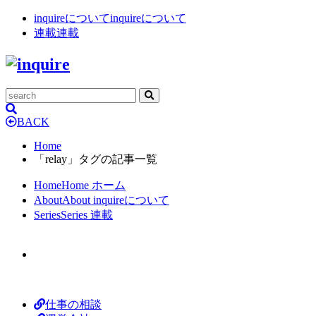
inquireについて
inquireについて
連載
連載
BACK
Home
「relay」タグの記事一覧
Home
Home
ホーム
About
About
inquireについて
Series
Series
連載
仕事の相談