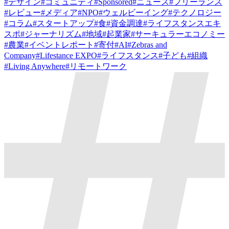
#
デザイン
#
コミュニティ
#
Sponsored
#
ニュース
#
フリーランス
#
レビュー
#
メディア
#
NPO
#
ウェルビーイング
#
テクノロジー
#
コラム
#
スタートアップ
#
食
#
資金調達
#
ライフスタンスエキ
スポ
#
ジャーナリズム
#
地域
#
起業家
#
サーキュラーエコノミー
#
農業
#
イベントレポート
#
寄付
#
AI
#
Zebras and
Company
#
Lifestance EXPO
#
ライフスタンス
#
子ども
#
組織
#
Living Anywhere
#
リモートワーク