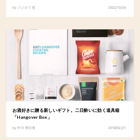
by
フジカワ 悠
2022/10/26
お酒好きに贈る新しいギフト。二日酔いに効く道具箱
「Hangover Box」
by
中川 明日香
2018/02/21