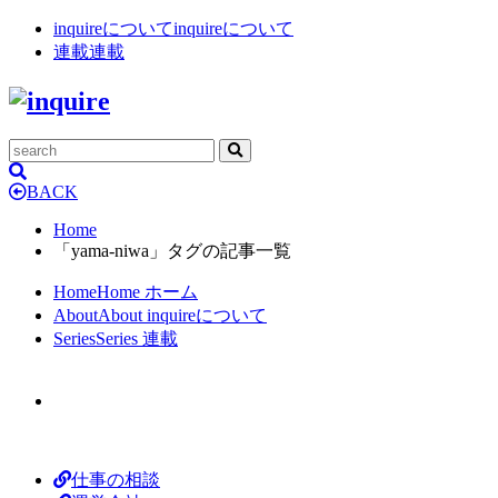
inquireについて
inquireについて
連載
連載
BACK
Home
「yama-niwa」タグの記事一覧
Home
Home
ホーム
About
About
inquireについて
Series
Series
連載
仕事の相談