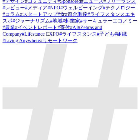
#
デザイン
#
コミュニティ
#
Sponsored
#
ニュース
#
フリーランス
#
レビュー
#
メディア
#
NPO
#
ウェルビーイング
#
テクノロジー
#
コラム
#
スタートアップ
#
食
#
資金調達
#
ライフスタンスエキ
スポ
#
ジャーナリズム
#
地域
#
起業家
#
サーキュラーエコノミー
#
農業
#
イベントレポート
#
寄付
#
AI
#
Zebras and
Company
#
Lifestance EXPO
#
ライフスタンス
#
子ども
#
組織
#
Living Anywhere
#
リモートワーク