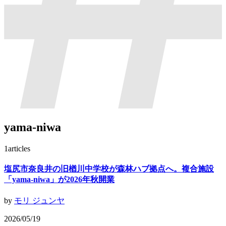
yama-niwa
1
articles
塩尻市奈良井の旧楢川中学校が森林ハブ拠点へ。複合施設
「yama-niwa」が2026年秋開業
by
モリ ジュンヤ
2026/05/19