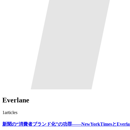
Everlane
1
articles
新聞の“消費者ブランド化”の功罪——NewYorkTimesとEve