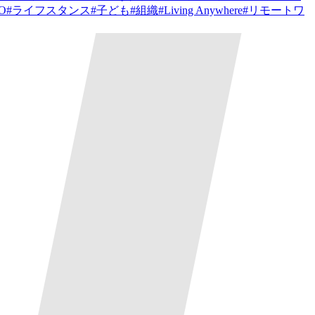
PO
#
ライフスタンス
#
子ども
#
組織
#
Living Anywhere
#
リモートワ