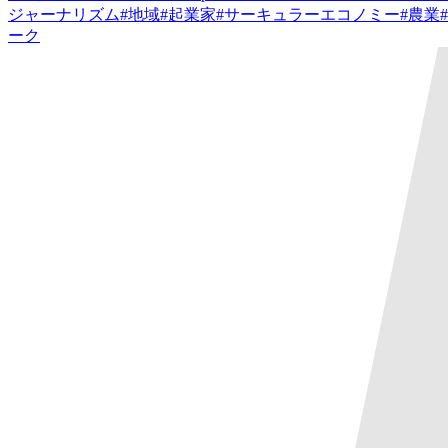
ジャーナリズム
#
地域
#
起業家
#
サーキュラーエコノミー
#
農業
#
ーク