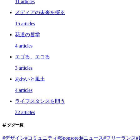
11 articles
メディアの未来を探る
15 articles
花道の哲学
4 articles
エゴる、エコる
3 articles
あわいと風土
4 articles
ライフスタンスを問う
22 articles
タグ一覧
#
デザイン
#
コミュニティ
#
Sponsored
#
ニュース
#
フリーランス
#