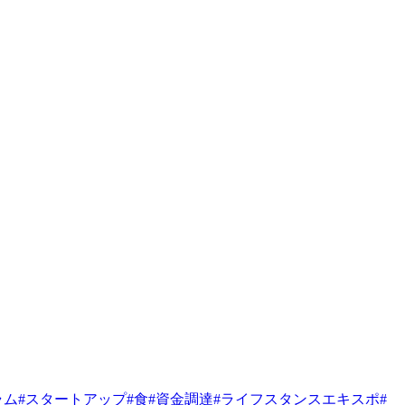
ラム
#
スタートアップ
#
食
#
資金調達
#
ライフスタンスエキスポ
#