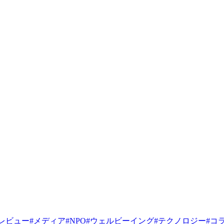
レビュー
#
メディア
#
NPO
#
ウェルビーイング
#
テクノロジー
#
コ