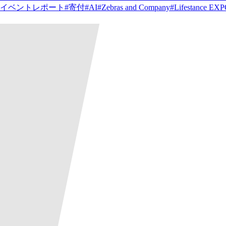
イベントレポート
#
寄付
#
AI
#
Zebras and Company
#
Lifestance EX