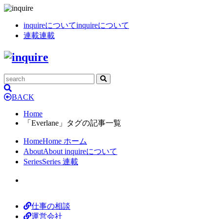
inquireについて
inquireについて
連載
連載
BACK
Home
「Everlane」タグの記事一覧
Home
Home
ホーム
About
About
inquireについて
Series
Series
連載
仕事の相談
運営会社