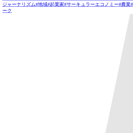
ジャーナリズム
#
地域
#
起業家
#
サーキュラーエコノミー
#
農業
#
ーク