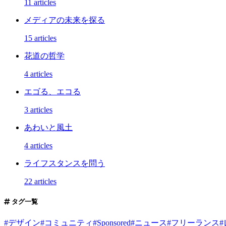
11 articles
メディアの未来を探る
15 articles
花道の哲学
4 articles
エゴる、エコる
3 articles
あわいと風土
4 articles
ライフスタンスを問う
22 articles
タグ一覧
#
デザイン
#
コミュニティ
#
Sponsored
#
ニュース
#
フリーランス
#