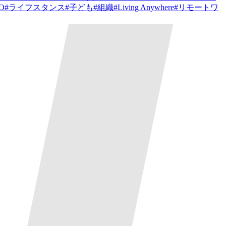
PO
#
ライフスタンス
#
子ども
#
組織
#
Living Anywhere
#
リモートワ