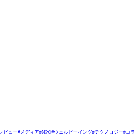
レビュー
#
メディア
#
NPO
#
ウェルビーイング
#
テクノロジー
#
コ