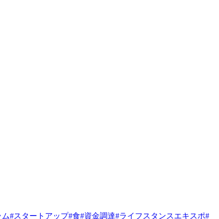
ラム
#
スタートアップ
#
食
#
資金調達
#
ライフスタンスエキスポ
#