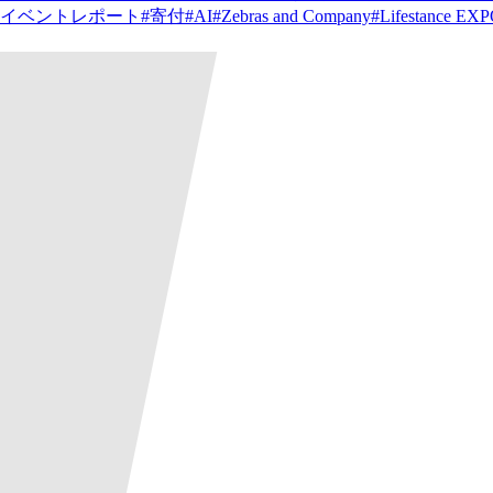
イベントレポート
#
寄付
#
AI
#
Zebras and Company
#
Lifestance EX