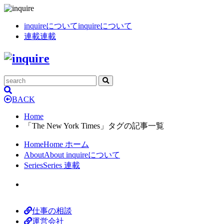
inquireについて
inquireについて
連載
連載
BACK
Home
「The New York Times」タグの記事一覧
Home
Home
ホーム
About
About
inquireについて
Series
Series
連載
仕事の相談
運営会社