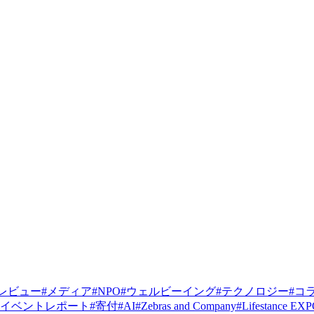
レビュー
#
メディア
#
NPO
#
ウェルビーイング
#
テクノロジー
#
コ
イベントレポート
#
寄付
#
AI
#
Zebras and Company
#
Lifestance EX