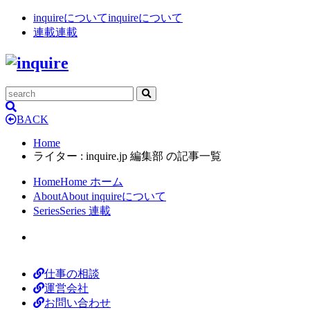
inquireについて
inquireについて
連載
連載
BACK
Home
ライター : inquire.jp 編集部 の記事一覧
Home
Home
ホーム
About
About
inquireについて
Series
Series
連載
仕事の相談
運営会社
お問い合わせ