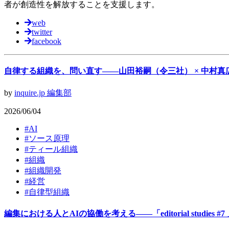
者が創造性を解放することを支援します。
web
twitter
facebook
自律する組織を、問い直す——山田裕嗣（令三社） × 中村真
by
inquire.jp 編集部
2026/06/04
#
AI
#
ソース原理
#
ティール組織
#
組織
#
組織開発
#
経営
#
​自律型組織
編集における人とAIの協働を考える——「editorial studies 