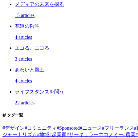
メディアの未来を探る
15 articles
花道の哲学
4 articles
エゴる、エコる
3 articles
あわいと風土
4 articles
ライフスタンスを問う
22 articles
タグ一覧
#
デザイン
#
コミュニティ
#
Sponsored
#
ニュース
#
フリーランス
#
ジャーナリズム
#
地域
#
起業家
#
サーキュラーエコノミー
#
農業
#