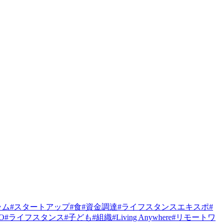
ラム
#
スタートアップ
#
食
#
資金調達
#
ライフスタンスエキスポ
#
PO
#
ライフスタンス
#
子ども
#
組織
#
Living Anywhere
#
リモートワ