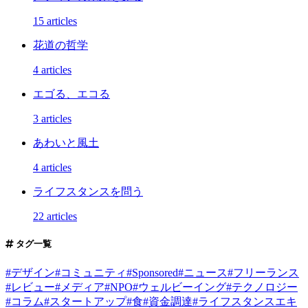
15 articles
花道の哲学
4 articles
エゴる、エコる
3 articles
あわいと風土
4 articles
ライフスタンスを問う
22 articles
タグ一覧
#
デザイン
#
コミュニティ
#
Sponsored
#
ニュース
#
フリーランス
#
レビュー
#
メディア
#
NPO
#
ウェルビーイング
#
テクノロジー
#
コラム
#
スタートアップ
#
食
#
資金調達
#
ライフスタンスエキ