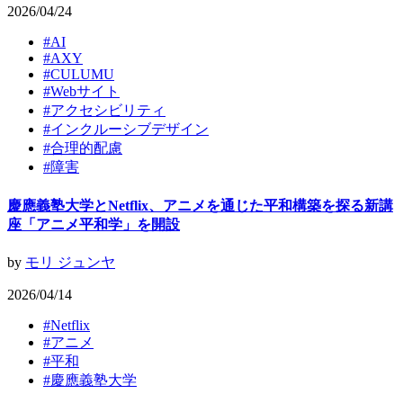
2026/04/24
#
AI
#
AXY
#
CULUMU
#
Webサイト
#
アクセシビリティ
#
インクルーシブデザイン
#
合理的配慮
#
障害
慶應義塾大学とNetflix、アニメを通じた平和構築を探る新講
座「アニメ平和学」を開設
by
モリ ジュンヤ
2026/04/14
#
Netflix
#
アニメ
#
平和
#
慶應義塾大学