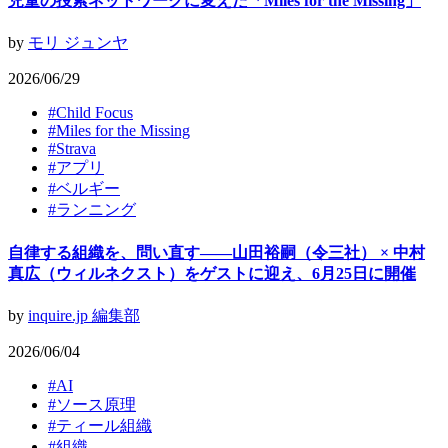
児童の捜索ネットワークに変えた「Miles for the Missing」
by
モリ ジュンヤ
2026/06/29
#
Child Focus
#
Miles for the Missing
#
Strava
#
アプリ
#
ベルギー
#
ランニング
自律する組織を、問い直す——山田裕嗣（令三社） × 中村
真広（ウィルネクスト）をゲストに迎え、6月25日に開催
by
inquire.jp 編集部
2026/06/04
#
AI
#
ソース原理
#
ティール組織
#
組織