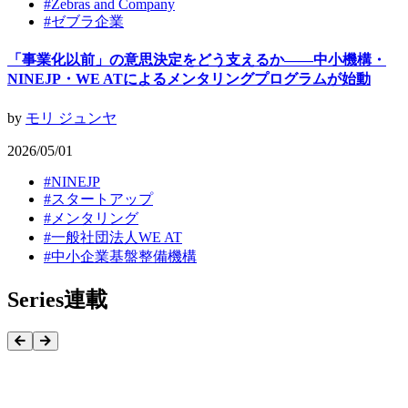
#
Zebras and Company
#
ゼブラ企業
「事業化以前」の意思決定をどう支えるか——中小機構・
NINEJP・WE ATによるメンタリングプログラムが始動
by
モリ ジュンヤ
2026/05/01
#
NINEJP
#
スタートアップ
#
メンタリング
#
一般社団法人WE AT
#
中小企業基盤整備機構
Series
連載