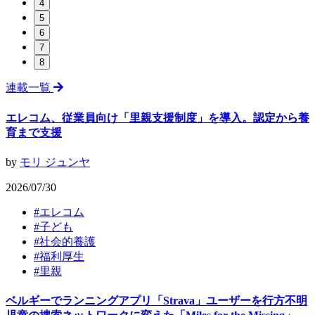
4
5
6
7
8
連載一覧
エレコム、従業員向け「里親支援制度」を導入。認定から養
育まで支援
by
モリ ジュンヤ
2026/07/30
#
エレコム
#
子ども
#
社会的養護
#
福利厚生
#
里親
ベルギーでランニングアプリ「Strava」ユーザーを行方不明