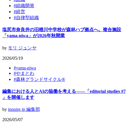
#
組織開発
#
経営
#
​自律型組織
塩尻市奈良井の旧楢川中学校が森林ハブ拠点へ。複合施設
「yama-niwa」が2026年秋開業
by
モリ ジュンヤ
2026/05/19
#
yama-niwa
#
やまとわ
#
森林グランドサイクル®
編集における人とAIの協働を考える——「editorial studies #7
」を開催します
by
inquire.jp 編集部
2026/05/07