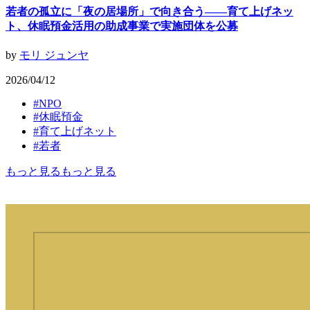
若者の孤立に「夜の居場所」で向き合う——育て上げネッ
ト、休眠預金活用の助成事業で実施団体を公募
by
モリ ジュンヤ
2026/04/12
#
NPO
#
休眠預金
#
育て上げネット
#
若者
もっと見る
もっと見る