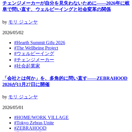
チェンジメーカーが自分を見失わないために——2026年に岐
阜で問い直す、ウェルビーイングと社会変革の関係
by
モリ ジュンヤ
2026/05/02
#
Hearth Summit Gifu 2026
#
The Wellbeing Project
#
ウェルビーイング
#
チェンジメーカー
#
社会起業家
「会社とは何か」を、多角的に問い直す——ZEBRAHOOD
2026が11月27日に開催
by
モリ ジュンヤ
2026/05/01
#
HOME/WORK VILLAGE
#
Tokyo Zebras Unite
#
ZEBRAHOOD