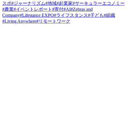
スポ
#
ジャーナリズム
#
地域
#
起業家
#
サーキュラーエコノミー
#
農業
#
イベントレポート
#
寄付
#
AI
#
Zebras and
Company
#
Lifestance EXPO
#
ライフスタンス
#
子ども
#
組織
#
Living Anywhere
#
リモートワーク