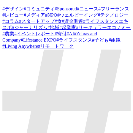
#
デザイン
#
コミュニティ
#
Sponsored
#
ニュース
#
フリーランス
#
レビュー
#
メディア
#
NPO
#
ウェルビーイング
#
テクノロジー
#
コラム
#
スタートアップ
#
食
#
資金調達
#
ライフスタンスエキ
スポ
#
ジャーナリズム
#
地域
#
起業家
#
サーキュラーエコノミー
#
農業
#
イベントレポート
#
寄付
#
AI
#
Zebras and
Company
#
Lifestance EXPO
#
ライフスタンス
#
子ども
#
組織
#
Living Anywhere
#
リモートワーク