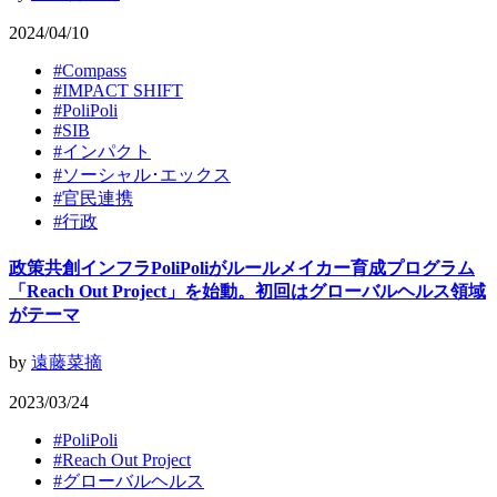
2024/04/10
#
Compass
#
IMPACT SHIFT
#
PoliPoli
#
SIB
#
インパクト
#
ソーシャル･エックス
#
官民連携
#
行政
政策共創インフラPoliPoliがルールメイカー育成プログラム
「Reach Out Project」を始動。初回はグローバルヘルス領域
がテーマ
by
遠藤菜摘
2023/03/24
#
PoliPoli
#
Reach Out Project
#
グローバルヘルス