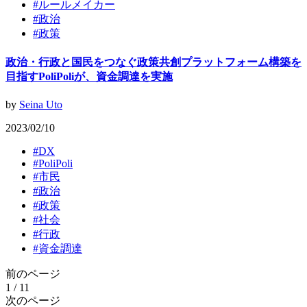
#
ルールメイカー
#
政治
#
政策
政治・行政と国民をつなぐ政策共創プラットフォーム構築を
目指すPoliPoliが、資金調達を実施
by
Seina Uto
2023/02/10
#
DX
#
PoliPoli
#
市民
#
政治
#
政策
#
社会
#
行政
#
資金調達
前のページ
1 / 1
1
次のページ