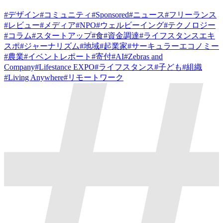
#
デザイン
#
コミュニティ
#
Sponsored
#
ニュース
#
フリーランス
#
レビュー
#
メディア
#
NPO
#
ウェルビーイング
#
テクノロジー
#
コラム
#
スタートアップ
#
食
#
資金調達
#
ライフスタンスエキ
スポ
#
ジャーナリズム
#
地域
#
起業家
#
サーキュラーエコノミー
#
農業
#
イベントレポート
#
寄付
#
AI
#
Zebras and
Company
#
Lifestance EXPO
#
ライフスタンス
#
子ども
#
組織
#
Living Anywhere
#
リモートワーク