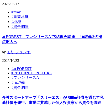
2026/03/17
#
relay
#
事業承継
#
地域
#
資金調達
at FOREST、プレシリーズAで2.5億円調達──循環葬®︎の拠
点拡大へ
by
モリ ジュンヤ
2025/10/23
#
at FOREST
#
RETURN TO NATURE
#
プレシリーズA
#
循環葬
#
資金調達
介護スタートアップ「スリーエス」が Siiibo証券を通じて私
募社債を発行、事業に共感した個人投資家から資金を調達