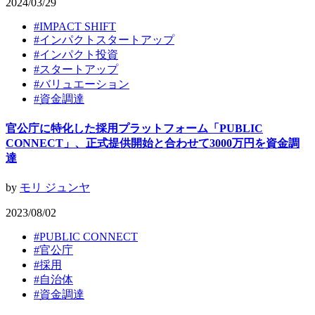
2024/03/29
#
IMPACT SHIFT
#
インパクトスタートアップ
#
インパクト投資
#
スタートアップ
#
バリュエーション
#
資金調達
官公庁に特化した採用プラットフォーム「PUBLIC
CONNECT」、正式提供開始と合わせて3000万円を資金調
達
by
モリ ジュンヤ
2023/08/02
#
PUBLIC CONNECT
#
官公庁
#
採用
#
自治体
#
資金調達