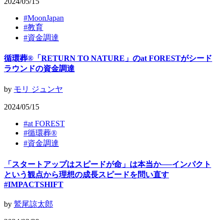
2024/05/15
#
MoonJapan
#
教育
#
資金調達
循環葬®︎「RETURN TO NATURE」のat FORESTがシード
ラウンドの資金調達
by
モリ ジュンヤ
2024/05/15
#
at FOREST
#
循環葬®︎
#
資金調達
「スタートアップはスピードが命」は本当か──インパクト
という観点から理想の成長スピードを問い直す
#IMPACTSHIFT
by
鷲尾諒太郎