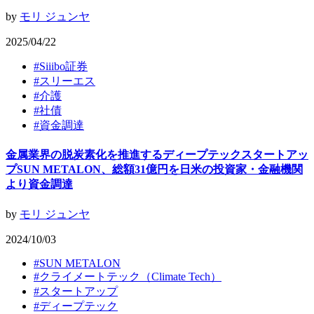
by
モリ ジュンヤ
2025/04/22
#
Siiibo証券
#
スリーエス
#
介護
#
社債
#
資金調達
金属業界の脱炭素化を推進するディープテックスタートアッ
プSUN METALON、総額31億円を日米の投資家・金融機関
より資金調達
by
モリ ジュンヤ
2024/10/03
#
SUN METALON
#
クライメートテック（Climate Tech）
#
スタートアップ
#
ディープテック