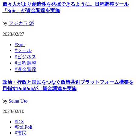
個々人がより創造性を発揮できるように。日程調整ツール
「Spir」が資金調達を実施
by
フジカワ 悠
2023/02/27
#
Spir
#
ツール
#
ビジネス
#
日程調整
#
資金調達
政治・行政と国民をつなぐ政策共創プラットフォーム構築を
目指すPoliPoliが、資金調達を実施
by
Seina Uto
2023/02/10
#
DX
#
PoliPoli
#
市民