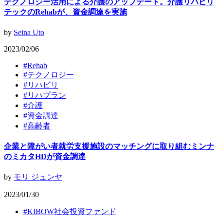
テクノロジー活用による介護のアップデート。介護リハビリ
テックのRehabが、資金調達を実施
by
Seina Uto
2023/02/06
#
Rehab
#
テクノロジー
#
リハビリ
#
リハプラン
#
介護
#
資金調達
#
高齢者
企業と障がい者就労支援施設のマッチングに取り組むミンナ
のミカタHDが資金調達
by
モリ ジュンヤ
2023/01/30
#
KIBOW社会投資ファンド