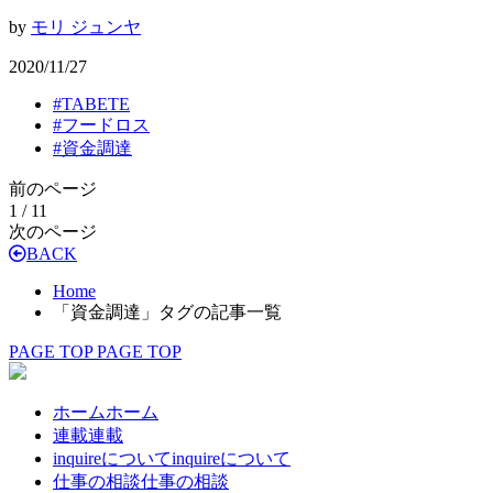
by
モリ ジュンヤ
2020/11/27
#
TABETE
#
フードロス
#
資金調達
前のページ
1 / 1
1
次のページ
BACK
Home
「資金調達」タグの記事一覧
PAGE TOP
PAGE TOP
ホーム
ホーム
連載
連載
inquireについて
inquireについて
仕事の相談
仕事の相談