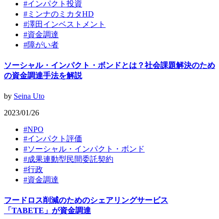
#
インパクト投資
#
ミンナのミカタHD
#
澤田インベストメント
#
資金調達
#
障がい者
ソーシャル・インパクト・ボンドとは？社会課題解決のため
の資金調達手法を解説
by
Seina Uto
2023/01/26
#
NPO
#
インパクト評価
#
ソーシャル・インパクト・ボンド
#
成果連動型民間委託契約
#
行政
#
資金調達
フードロス削減のためのシェアリングサービス
「TABETE」が資金調達