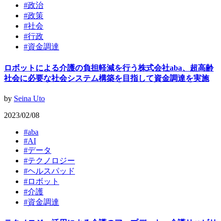
#
政治
#
政策
#
社会
#
行政
#
資金調達
ロボットによる介護の負担軽減を行う株式会社aba、超高齢
社会に必要な社会システム構築を目指して資金調達を実施
by
Seina Uto
2023/02/08
#
aba
#
AI
#
データ
#
テクノロジー
#
ヘルスパッド
#
ロボット
#
介護
#
資金調達