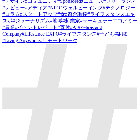
#
デザイン
#
コミュニティ
#
Sponsored
#
ニュース
#
フリーランス
#
レビュー
#
メディア
#
NPO
#
ウェルビーイング
#
テクノロジー
#
コラム
#
スタートアップ
#
食
#
資金調達
#
ライフスタンスエキ
スポ
#
ジャーナリズム
#
地域
#
起業家
#
サーキュラーエコノミー
#
農業
#
イベントレポート
#
寄付
#
AI
#
Zebras and
Company
#
Lifestance EXPO
#
ライフスタンス
#
子ども
#
組織
#
Living Anywhere
#
リモートワーク