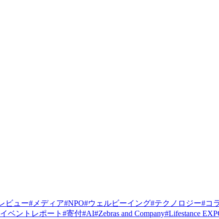
レビュー
#
メディア
#
NPO
#
ウェルビーイング
#
テクノロジー
#
コ
イベントレポート
#
寄付
#
AI
#
Zebras and Company
#
Lifestance EX