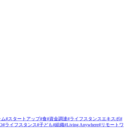
ラム
#
スタートアップ
#
食
#
資金調達
#
ライフスタンスエキスポ
#
PO
#
ライフスタンス
#
子ども
#
組織
#
Living Anywhere
#
リモートワ