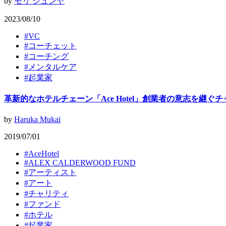
by
モリ ジュンヤ
2023/08/10
#
VC
#
コーチェット
#
コーチング
#
メンタルケア
#
起業家
革新的なホテルチェーン「Ace Hotel」創業者の意志を
by
Haruka Mukai
2019/07/01
#
AceHotel
#
ALEX CALDERWOOD FUND
#
アーティスト
#
アート
#
チャリティ
#
ファンド
#
ホテル
#
起業家