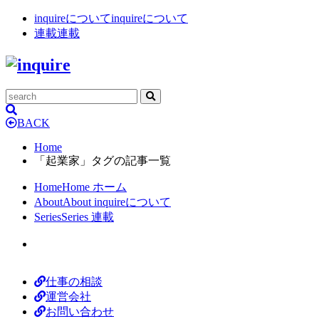
inquireについて
inquireについて
連載
連載
BACK
Home
「起業家」タグの記事一覧
Home
Home
ホーム
About
About
inquireについて
Series
Series
連載
仕事の相談
運営会社
お問い合わせ