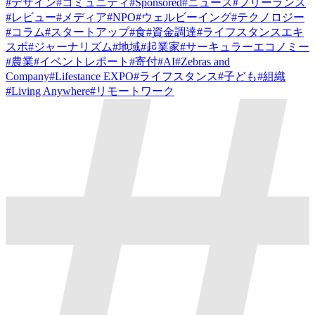
#
デザイン
#
コミュニティ
#
Sponsored
#
ニュース
#
フリーランス
#
レビュー
#
メディア
#
NPO
#
ウェルビーイング
#
テクノロジー
#
コラム
#
スタートアップ
#
食
#
資金調達
#
ライフスタンスエキ
スポ
#
ジャーナリズム
#
地域
#
起業家
#
サーキュラーエコノミー
#
農業
#
イベントレポート
#
寄付
#
AI
#
Zebras and
Company
#
Lifestance EXPO
#
ライフスタンス
#
子ども
#
組織
#
Living Anywhere
#
リモートワーク