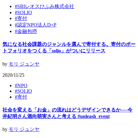
#
SBIレオスひふみ株式会社
#
SOLIO
#
寄付
#
認定NPO法人D×P
#
金融包摂
気になる社会課題のジャンルを選んで寄付する。寄付のポー
トフォリオをつくる「solio」がついにリリース
by
モリ ジュンヤ
2020/11/25
#
NPO
#
SOLIO
#
寄付
社会を変える「お金」の流れはどうデザインできるか──今
井紀明さん酒向萌実さんと考える #unleash_event
by
モリ ジュンヤ