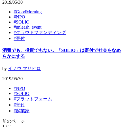
2019/05/30
#
GoodMorning
#
NPO
#
SOLIO
#
unleash_event
#
クラウドファンディング
#
寄付
消費でも、投資でもない。「SOLIO」は寄付で社会をなめ
らかにする
by
イノウ マサヒロ
2019/05/30
#
NPO
#
SOLIO
#
プラットフォーム
#
寄付
#
起業家
前のページ
1 / 1
1