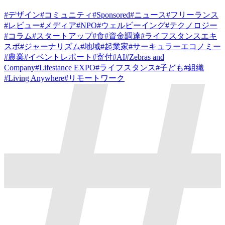
#
デザイン
#
コミュニティ
#
Sponsored
#
ニュース
#
フリーランス
#
レビュー
#
メディア
#
NPO
#
ウェルビーイング
#
テクノロジー
#
コラム
#
スタートアップ
#
食
#
資金調達
#
ライフスタンスエキ
スポ
#
ジャーナリズム
#
地域
#
起業家
#
サーキュラーエコノミー
#
農業
#
イベントレポート
#
寄付
#
AI
#
Zebras and
Company
#
Lifestance EXPO
#
ライフスタンス
#
子ども
#
組織
#
Living Anywhere
#
リモートワーク