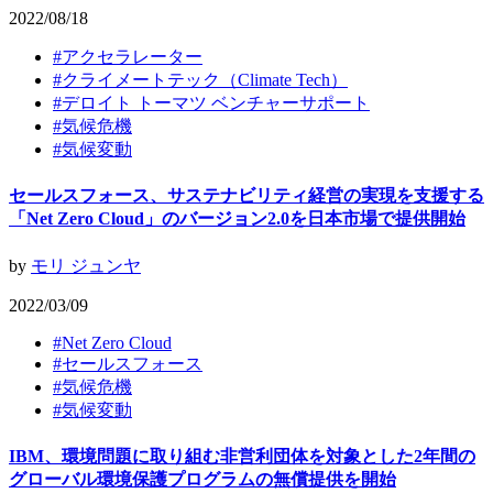
2022/08/18
#
アクセラレーター
#
クライメートテック（Climate Tech）
#
デロイト トーマツ ベンチャーサポート
#
気候危機
#
気候変動
セールスフォース、サステナビリティ経営の実現を支援する
「Net Zero Cloud」のバージョン2.0を日本市場で提供開始
by
モリ ジュンヤ
2022/03/09
#
Net Zero Cloud
#
セールスフォース
#
気候危機
#
気候変動
IBM、環境問題に取り組む非営利団体を対象とした2年間の
グローバル環境保護プログラムの無償提供を開始