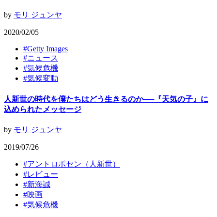
by
モリ ジュンヤ
2020/02/05
#
Getty Images
#
ニュース
#
気候危機
#
気候変動
人新世の時代を僕たちはどう生きるのか──『天気の子』に
込められたメッセージ
by
モリ ジュンヤ
2019/07/26
#
アントロポセン（人新世）
#
レビュー
#
新海誠
#
映画
#
気候危機