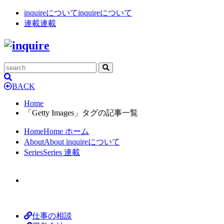
inquireについて
inquireについて
連載
連載
BACK
Home
「Getty Images」タグの記事一覧
Home
Home
ホーム
About
About
inquireについて
Series
Series
連載
仕事の相談