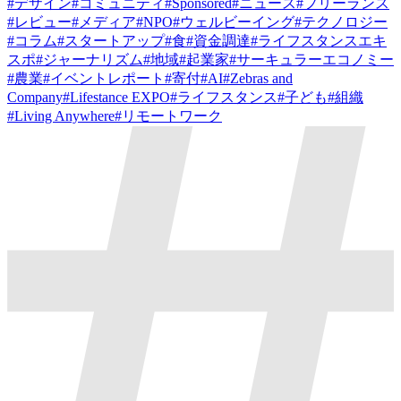
#
デザイン
#
コミュニティ
#
Sponsored
#
ニュース
#
フリーランス
#
レビュー
#
メディア
#
NPO
#
ウェルビーイング
#
テクノロジー
#
コラム
#
スタートアップ
#
食
#
資金調達
#
ライフスタンスエキ
スポ
#
ジャーナリズム
#
地域
#
起業家
#
サーキュラーエコノミー
#
農業
#
イベントレポート
#
寄付
#
AI
#
Zebras and
Company
#
Lifestance EXPO
#
ライフスタンス
#
子ども
#
組織
#
Living Anywhere
#
リモートワーク