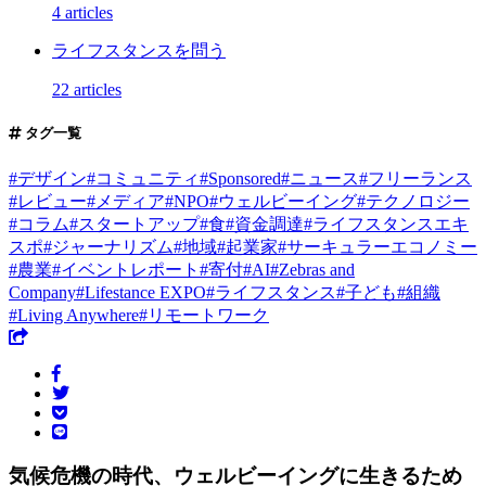
4 articles
ライフスタンスを問う
22 articles
タグ一覧
#
デザイン
#
コミュニティ
#
Sponsored
#
ニュース
#
フリーランス
#
レビュー
#
メディア
#
NPO
#
ウェルビーイング
#
テクノロジー
#
コラム
#
スタートアップ
#
食
#
資金調達
#
ライフスタンスエキ
スポ
#
ジャーナリズム
#
地域
#
起業家
#
サーキュラーエコノミー
#
農業
#
イベントレポート
#
寄付
#
AI
#
Zebras and
Company
#
Lifestance EXPO
#
ライフスタンス
#
子ども
#
組織
#
Living Anywhere
#
リモートワーク
気候危機の時代、ウェルビーイングに生きるため