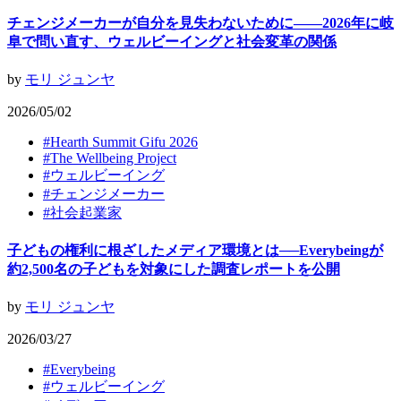
チェンジメーカーが自分を見失わないために——2026年に岐
阜で問い直す、ウェルビーイングと社会変革の関係
by
モリ ジュンヤ
2026/05/02
#
Hearth Summit Gifu 2026
#
The Wellbeing Project
#
ウェルビーイング
#
チェンジメーカー
#
社会起業家
子どもの権利に根ざしたメディア環境とは──Everybeingが
約2,500名の子どもを対象にした調査レポートを公開
by
モリ ジュンヤ
2026/03/27
#
Everybeing
#
ウェルビーイング