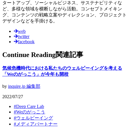
タートアップ、ソーシャルビジネス、サステナビリティな
ど、多様な領域を横断しながら活動。コンセプトメイキン
グ、コンテンツの戦略立案やディレクション、プロジェクト
デザインなどを手掛ける。
web
twitter
facebook
Continue Reading
関連記事
気候危機時代における私たちのウェルビーイングを考える
「Weのがっこう」が今年も開校
by
inquire.jp 編集部
2022/07/27
#
Deep Care Lab
#
Weのがっこう
#
ウェルビーイング
#
メディアパートナー