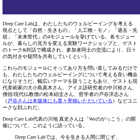
Deep Care Labは、わたしたちのウェルビーイングを考える
視点として「自然・生きもの」「人工物・モノ」「過去・先
祖」「未来世代」の4モジュールを挙げている。各モジュー
ルが、暮らしの見方を変える実験ワークショップと、ゲスト
のトーク&対話で構成され、参加者同士の交流により、日々
の気付きや疑問を共有していくという。
これらのモジュールにそってあり方を問い直してみるだけで
も、わたしたちのウェルビーイングについて考える良い機会
になりそうだ。幅広いテーマを扱うこともあり、ゲストも現
代美術家の大小島真木さん、アイヌ語研究者の中川裕さん、
僧侶/現代仏教僧の松本紹圭さん、哲学者の戸谷洋志さん
（
戸谷さんは本媒体にも度々寄稿いただいている
）などユニ
ークな顔ぶれだ。
Deep Care Lab代表の川地 真史さんは「Weのがっこう」の開
催について、このように語っている。
Deep Care Labでは、今を生きる人間に閉じず、