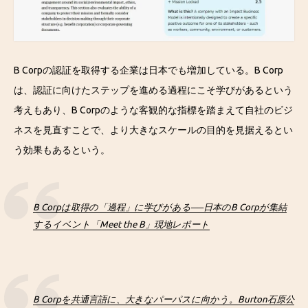
B Corpの認証を取得する企業は日本でも増加している。B Corp
は、認証に向けたステップを進める過程にこそ学びがあるという
考えもあり、B Corpのような客観的な指標を踏まえて自社のビジ
ネスを見直すことで、より大きなスケールの目的を見据えるとい
う効果もあるという。
B Corpは取得の「過程」に学びがある──日本のB Corpが集結
するイベント「Meet the B」現地レポート
B Corpを共通言語に、大きなパーパスに向かう。​​Burton石原公