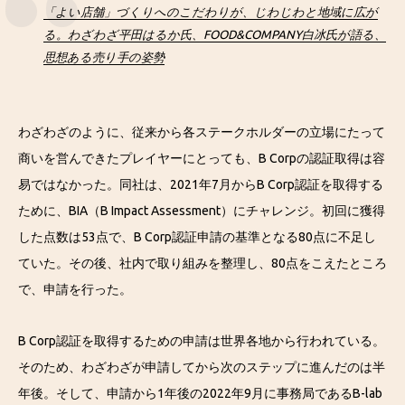
「よい店舗」づくりへのこだわりが、じわじわと地域に広が
る。わざわざ平田はるか氏、FOOD&COMPANY白冰氏が語る、
思想ある売り手の姿勢
わざわざのように、従来から各ステークホルダーの立場にたって
商いを営んできたプレイヤーにとっても、B Corpの認証取得は容
易ではなかった。同社は、2021年7月からB Corp認証を取得する
ために、BIA（B Impact Assessment）にチャレンジ。初回に獲得
した点数は53点で、B Corp認証申請の基準となる80点に不足し
ていた。その後、社内で取り組みを整理し、80点をこえたところ
で、申請を行った。
B Corp認証を取得するための申請は世界各地から行われている。
そのため、わざわざが申請してから次のステップに進んだのは半
年後。そして、申請から1年後の2022年9月に事務局であるB-lab