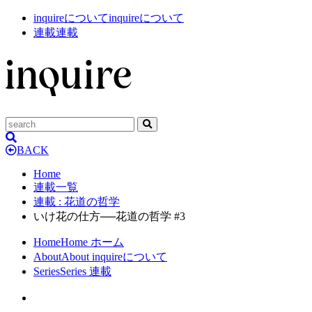
inquireについて
inquireについて
連載
連載
BACK
Home
連載一覧
連載
: 花道の哲学
いけ花の仕方──花道の哲学 #3
Home
Home
ホーム
About
About
inquireについて
Series
Series
連載