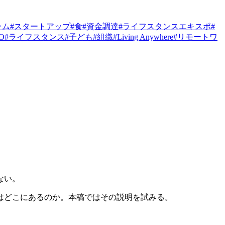
ラム
#
スタートアップ
#
食
#
資金調達
#
ライフスタンスエキスポ
#
PO
#
ライフスタンス
#
子ども
#
組織
#
Living Anywhere
#
リモートワ
ない。
はどこにあるのか。本稿ではその説明を試みる。