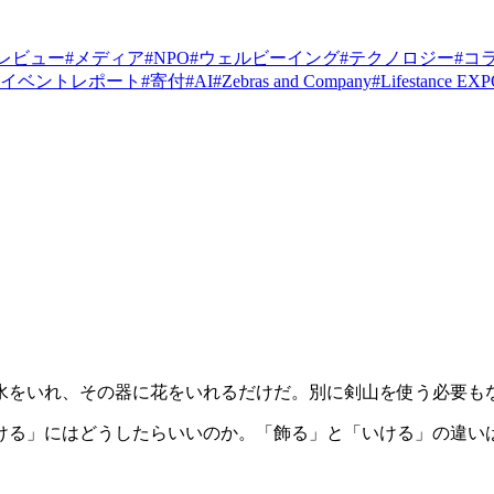
レビュー
#
メディア
#
NPO
#
ウェルビーイング
#
テクノロジー
#
コ
イベントレポート
#
寄付
#
AI
#
Zebras and Company
#
Lifestance EX
水をいれ、その器に花をいれるだけだ。別に剣山を使う必要も
ける」にはどうしたらいいのか。「飾る」と「いける」の違い