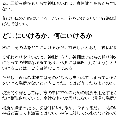
る。五穀豊穣をもたらす神様もいれば、身体健全をもたらす
ない。
花は神仏のためにいける。だから、花をいけるという行為は
ばなではない。
どこにいけるか、何にいけるか
次に、その花をどこにいけるかだ。前述したとおり、神仏に
まずわかりやすいのは、神棚だろう。神棚はその名の通り神
にとっての神聖な場所であり、仏具には華瓶（けびょう）と
いけることは、ごく自然なことである。
ただし、近代の建築ではそのどちらも失われてしまっている
をいける場所がないということだ。ではどうしたらよいのか
現実的な解としては、家の中に神仏のための場所を用意する
だけ整理されていて、余計なものが周りにない、清浄な場所
場所が決まったら、次は何にいけるか、つまり器だ。「花の
神器と言っても過言ではない。神仏に対して失礼のない器で