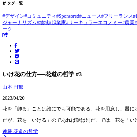
タグ一覧
#
デザイン
#
コミュニティ
#
Sponsored
#
ニュース
#
フリーランス
#
ジャーナリズム
#
地域
#
起業家
#
サーキュラーエコノミー
#
農業
#
ーク
いけ花の仕方──花道の哲学 #3
山本 円郁
2023/04/20
花を「飾る」ことは誰にでも可能である。花を用意し、器に
だが、花を「いける」のであれば話は別だ。では、花を「い
連載
花道の哲学