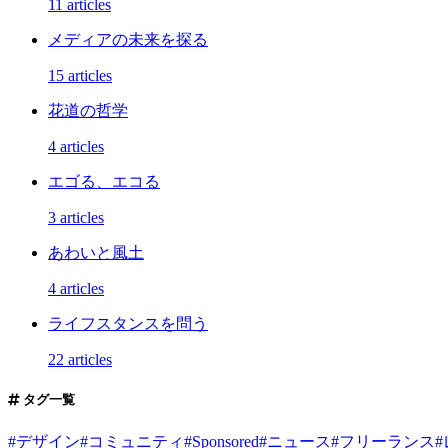
11 articles
メディアの未来を探る
15 articles
花道の哲学
4 articles
エゴる、エコる
3 articles
あわいと風土
4 articles
ライフスタンスを問う
22 articles
タグ一覧
#
デザイン
#
コミュニティ
#
Sponsored
#
ニュース
#
フリーランス
#