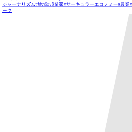
ジャーナリズム
#
地域
#
起業家
#
サーキュラーエコノミー
#
農業
#
ーク