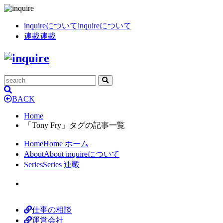
inquireについて
inquireについて
連載
連載
BACK
Home
「Tony Fry」タグの記事一覧
Home
Home
ホーム
About
About
inquireについて
Series
Series
連載
仕事の相談
運営会社