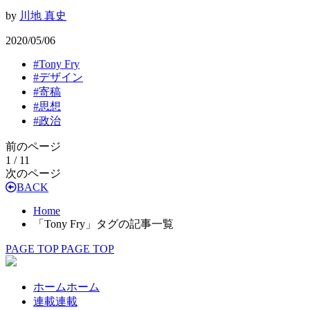
by
川地 真史
2020/05/06
#
Tony Fry
#
デザイン
#
寄稿
#
思想
#
政治
前のページ
1 / 1
1
次のページ
BACK
Home
「Tony Fry」タグの記事一覧
PAGE TOP
PAGE TOP
ホーム
ホーム
連載
連載