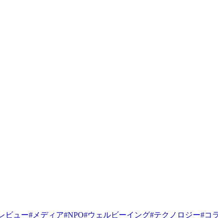
レビュー
#
メディア
#
NPO
#
ウェルビーイング
#
テクノロジー
#
コ