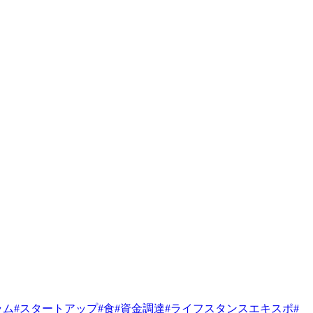
ラム
#
スタートアップ
#
食
#
資金調達
#
ライフスタンスエキスポ
#