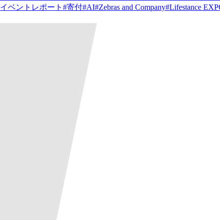
イベントレポート
#
寄付
#
AI
#
Zebras and Company
#
Lifestance EX