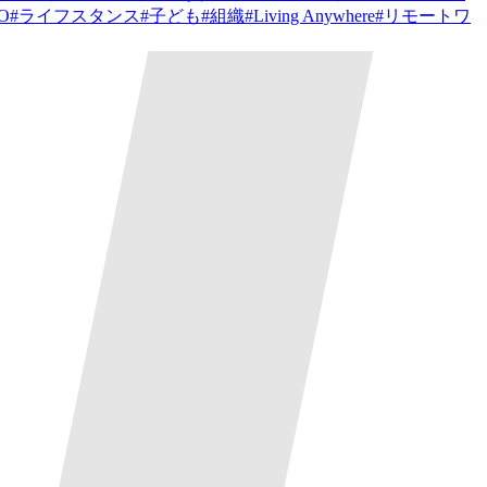
PO
#
ライフスタンス
#
子ども
#
組織
#
Living Anywhere
#
リモートワ