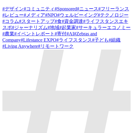
#
デザイン
#
コミュニティ
#
Sponsored
#
ニュース
#
フリーランス
#
レビュー
#
メディア
#
NPO
#
ウェルビーイング
#
テクノロジー
#
コラム
#
スタートアップ
#
食
#
資金調達
#
ライフスタンスエキ
スポ
#
ジャーナリズム
#
地域
#
起業家
#
サーキュラーエコノミー
#
農業
#
イベントレポート
#
寄付
#
AI
#
Zebras and
Company
#
Lifestance EXPO
#
ライフスタンス
#
子ども
#
組織
#
Living Anywhere
#
リモートワーク