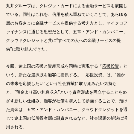
丸井グループは、クレジットカードによる金融サービスを展開し
ている。同社はこれを、信用を積み重ねていくことで、あらゆる
層のお客さまに金融サービスを提供する考え方とし、マイクロフ
ァイナンスに通じる思想だとして、五常・アンド・カンパニー、
クラウドクレジットと共に“すべての人への金融サービスの提
供”に取り組んできた。
今回、途上国の応援と資産形成を同時に実現する「
応援投資
」と
いう、新たな選択肢を顧客に提供する。「応援投資」は、“誰か
の未来を応援したい”という社会貢献に取り組みたい気持ち
と、“預金より高い利息収入”という資産形成を両立することをめ
ざす新しい仕組み。顧客が社債を購入して参画することで、預け
た資金は、五常・アンド・カンパニー、クラウドクレジットを通
じて途上国の低所得者層に融資されるなど、社会課題の解決に活
用される。