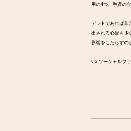
用の4つ。融資の金
デットであれば非
出される心配も少
影響をもたらすの
via ソーシャル