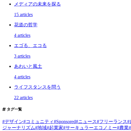
メディアの未来を探る
15 articles
花道の哲学
4 articles
エゴる、エコる
3 articles
あわいと風土
4 articles
ライフスタンスを問う
22 articles
タグ一覧
#
デザイン
#
コミュニティ
#
Sponsored
#
ニュース
#
フリーランス
#
ジャーナリズム
#
地域
#
起業家
#
サーキュラーエコノミー
#
農業
#