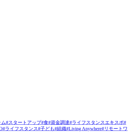
ラム
#
スタートアップ
#
食
#
資金調達
#
ライフスタンスエキスポ
#
PO
#
ライフスタンス
#
子ども
#
組織
#
Living Anywhere
#
リモートワ