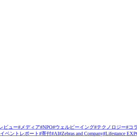
レビュー
#
メディア
#
NPO
#
ウェルビーイング
#
テクノロジー
#
コ
イベントレポート
#
寄付
#
AI
#
Zebras and Company
#
Lifestance EX