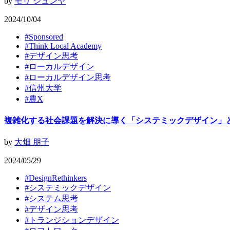
by
モリ ジュンヤ
2024/10/04
#
Sponsored
#
Think Local Academy
#
デザイン思考
#
ローカルデザイン
#
ローカルデザイン思考
#
信州大学
#
農X
複雑化する社会課題を解決に導く「システミックデザイン」
by
大畑 朋子
2024/05/29
#
DesignRethinkers
#
システミックデザイン
#
システム思考
#
デザイン思考
#
トランジションデザイン