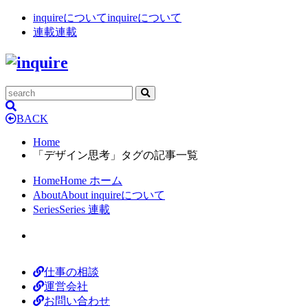
inquireについて
inquireについて
連載
連載
BACK
Home
「デザイン思考」タグの記事一覧
Home
Home
ホーム
About
About
inquireについて
Series
Series
連載
仕事の相談
運営会社
お問い合わせ