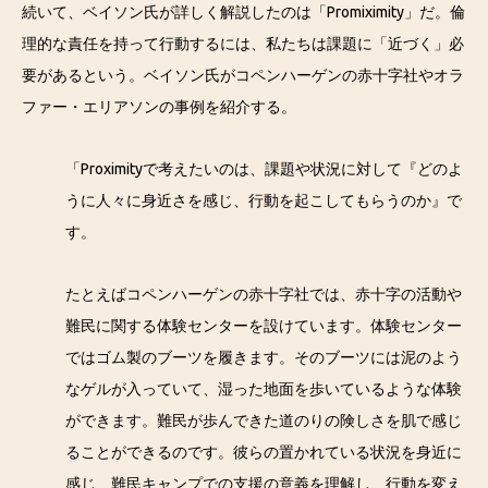
続いて、ベイソン氏が詳しく解説したのは「Promiximity」だ。倫
理的な責任を持って行動するには、私たちは課題に「近づく」必
要があるという。ベイソン氏がコペンハーゲンの赤十字社やオラ
ファー・エリアソンの事例を紹介する。
「Proximityで考えたいのは、課題や状況に対して『どのよ
うに人々に身近さを感じ、行動を起こしてもらうのか』で
す。
たとえばコペンハーゲンの赤十字社では、赤十字の活動や
難民に関する体験センターを設けています。体験センター
ではゴム製のブーツを履きます。そのブーツには泥のよう
なゲルが入っていて、湿った地面を歩いているような体験
ができます。難民が歩んできた道のりの険しさを肌で感じ
ることができるのです。彼らの置かれている状況を身近に
感じ、難民キャンプでの支援の意義を理解し、行動を変え