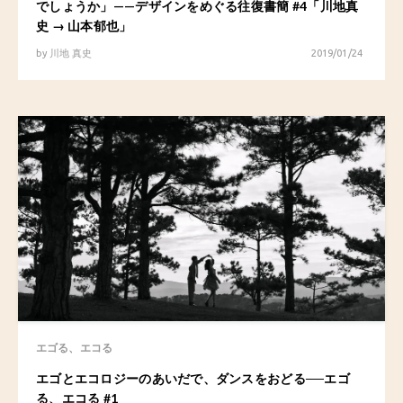
でしょうか」——デザインをめぐる往復書簡 #4「川地真
史 → 山本郁也」
by
川地 真史
2019/01/24
エゴる、エコる
エゴとエコロジーのあいだで、ダンスをおどる──エゴ
る、エコる #1