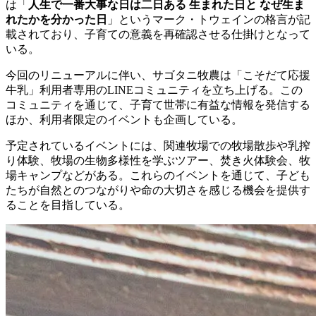
は「
人生で一番大事な日は二日ある 生まれた日と なぜ生ま
れたかを分かった日
」というマーク・トウェインの格言が記
載されており、子育ての意義を再確認させる仕掛けとなって
いる。
今回のリニューアルに伴い、サゴタニ牧農は「こそだて応援
牛乳」利用者専用のLINEコミュニティを立ち上げる。この
コミュニティを通じて、子育て世帯に有益な情報を発信する
ほか、利用者限定のイベントも企画している。
予定されているイベントには、関連牧場での牧場散歩や乳搾
り体験、牧場の生物多様性を学ぶツアー、焚き火体験会、牧
場キャンプなどがある。これらのイベントを通じて、子ども
たちが自然とのつながりや命の大切さを感じる機会を提供す
ることを目指している。