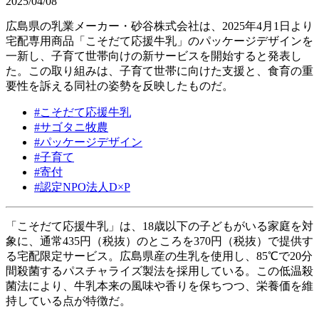
2025/04/08
広島県の乳業メーカー・砂谷株式会社は、2025年4月1日より
宅配専用商品「こそだて応援牛乳」のパッケージデザインを
一新し、子育て世帯向けの新サービスを開始すると発表し
た。この取り組みは、子育て世帯に向けた支援と、食育の重
要性を訴える同社の姿勢を反映したものだ。
#
こそだて応援牛乳
#
サゴタニ牧農
#
パッケージデザイン
#
子育て
#
寄付
#
認定NPO法人D×P
「こそだて応援牛乳」は、18歳以下の子どもがいる家庭を対
象に、通常435円（税抜）のところを370円（税抜）で提供す
る宅配限定サービス。広島県産の生乳を使用し、85℃で20分
間殺菌するパスチャライズ製法を採用している。この低温殺
菌法により、牛乳本来の風味や香りを保ちつつ、栄養価を維
持している点が特徴だ。