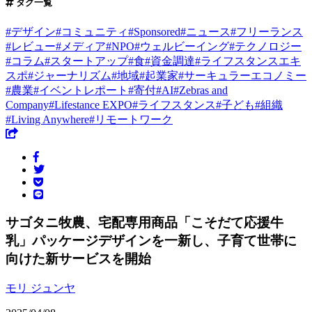
タグ一覧
#
デザイン
#
コミュニティ
#
Sponsored
#
ニュース
#
フリーランス
#
レビュー
#
メディア
#
NPO
#
ウェルビーイング
#
テクノロジー
#
コラム
#
スタートアップ
#
食
#
資金調達
#
ライフスタンスエキ
スポ
#
ジャーナリズム
#
地域
#
起業家
#
サーキュラーエコノミー
#
農業
#
イベントレポート
#
寄付
#
AI
#
Zebras and
Company
#
Lifestance EXPO
#
ライフスタンス
#
子ども
#
組織
#
Living Anywhere
#
リモートワーク
サゴタニ牧農、宅配専用商品「こそだて応援牛
乳」パッケージデザインを一新し、子育て世帯に
向けた新サービスを開始
モリ ジュンヤ