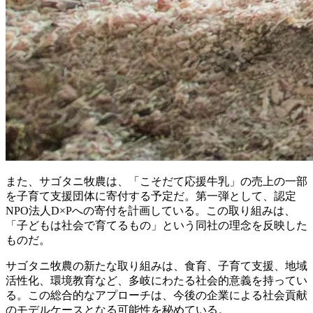
また、サゴタニ牧農は、「こそだて応援牛乳」の売上の一部
を子育て支援団体に寄付する予定だ。第一弾として、認定
NPO法人D×Pへの寄付を計画している。この取り組みは、
「子どもは社会で育てるもの」という同社の理念を反映した
ものだ。
サゴタニ牧農の新たな取り組みは、食育、子育て支援、地域
活性化、環境教育など、多岐にわたる社会的意義を持ってい
る。この総合的なアプローチは、今後の企業による社会貢献
のモデルケースとなる可能性を秘めている。