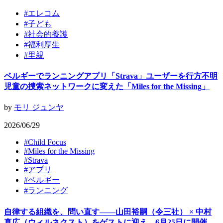
#
エレコム
#
子ども
#
社会的養護
#
福利厚生
#
里親
ベルギーでランニングアプリ「Strava」ユーザーを行方不明
児童の捜索ネットワークに変えた「Miles for the Missing」
by
モリ ジュンヤ
2026/06/29
#
Child Focus
#
Miles for the Missing
#
Strava
#
アプリ
#
ベルギー
#
ランニング
自律する組織を、問い直す——山田裕嗣（令三社） × 中村
真広（ウィルネクスト）をゲストに迎え、6月25日に開催