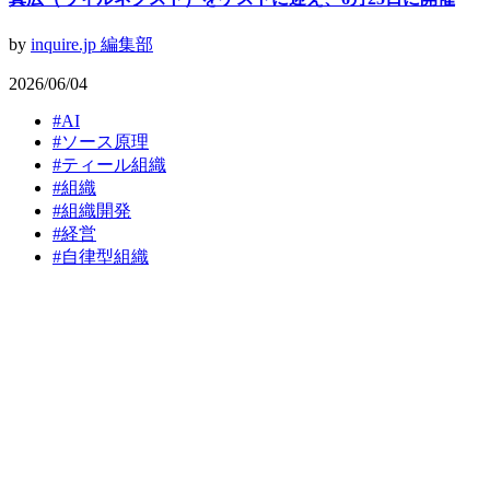
by
inquire.jp 編集部
2026/06/04
#
AI
#
ソース原理
#
ティール組織
#
組織
#
組織開発
#
経営
#
​自律型組織