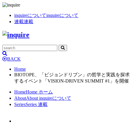
inquireについて
inquireについて
連載
連載
BACK
Home
BIOTOPE、「ビジョンドリブン」の哲学と実践を探求
するイベント「VISION-DRIVEN SUMMIT #1」を開催
Home
Home
ホーム
About
About
inquireについて
Series
Series
連載