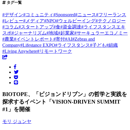
タグ一覧
#
デザイン
#
コミュニティ
#
Sponsored
#
ニュース
#
フリーランス
#
レビュー
#
メディア
#
NPO
#
ウェルビーイング
#
テクノロジー
#
コラム
#
スタートアップ
#
食
#
資金調達
#
ライフスタンスエキ
スポ
#
ジャーナリズム
#
地域
#
起業家
#
サーキュラーエコノミー
#
農業
#
イベントレポート
#
寄付
#
AI
#
Zebras and
Company
#
Lifestance EXPO
#
ライフスタンス
#
子ども
#
組織
#
Living Anywhere
#
リモートワーク
BIOTOPE、「ビジョンドリブン」の哲学と実践を
探求するイベント「VISION-DRIVEN SUMMIT
#1」を開催
モリ ジュンヤ