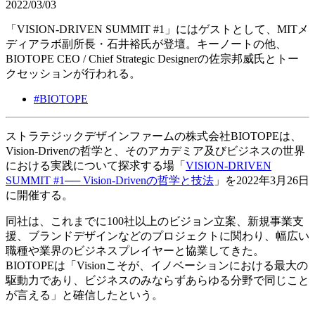
2022/03/03
「VISION-DRIVEN SUMMIT #1」にはゲストとして、MITメ
ディアラボ副所長・石井裕氏が登壇。キーノートの他、
BIOTOPE CEO / Chief Strategic Designerの佐宗邦威氏とトー
クセッションが行われる。
#
BIOTOPE
ストラテジックデザインファームの株式会社BIOTOPEは、
Vision-Drivenの哲学と、そのアカデミア及びビジネスの世界
における実践について探求する場「
VISION-DRIVEN
SUMMIT #1── Vision-Drivenの哲学と技法
」を2022年3月26日
に開催する。
同社は、これまでに100社以上のビジョン立案、新規事業支
援、ブランドデザインなどのプロジェクトに関わり、幅広い
職種や業界のビジネスプレイヤーと協業してきた。
BIOTOPEは「Visionこそが、イノベーションにおける最大の
駆動力であり、ビジネスのみならずあらゆる分野で同じこと
が言える」と確信したという。