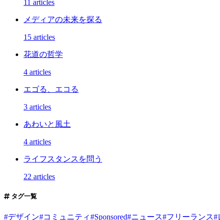
11 articles
メディアの未来を探る
15 articles
花道の哲学
4 articles
エゴる、エコる
3 articles
あわいと風土
4 articles
ライフスタンスを問う
22 articles
タグ一覧
#
デザイン
#
コミュニティ
#
Sponsored
#
ニュース
#
フリーランス
#