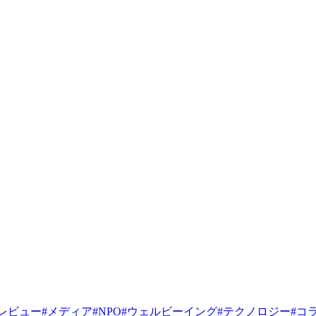
レビュー
#
メディア
#
NPO
#
ウェルビーイング
#
テクノロジー
#
コ