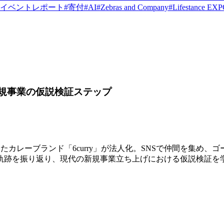
イベントレポート
#
寄付
#
AI
#
Zebras and Company
#
Lifestance EX
新規事業の仮説検証ステップ
いたカレーブランド「6curry」が法人化。SNSで仲間を集め
軌跡を振り返り、現代の新規事業立ち上げにおける仮説検証を