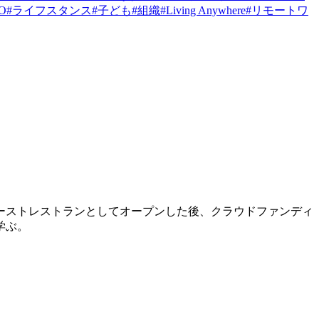
PO
#
ライフスタンス
#
子ども
#
組織
#
Living Anywhere
#
リモートワ
、ゴーストレストランとしてオープンした後、クラウドファンディ
学ぶ。