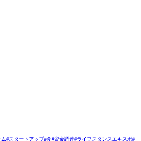
ラム
#
スタートアップ
#
食
#
資金調達
#
ライフスタンスエキスポ
#