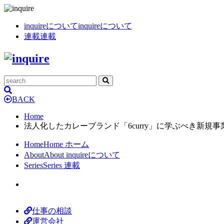
inquireについて
inquireについて
連載
連載
BACK
Home
法人化したカレーブランド「6curry」に学ぶべき新規
Home
Home
ホーム
About
About
inquireについて
Series
Series
連載
仕事の相談
運営会社