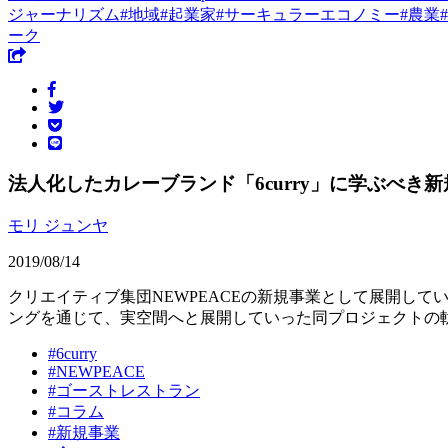
ジャーナリズム
#
地域
#
起業家
#
サーキュラーエコノミー
#
農業
#
ーク
法人化したカレーブランド「6curry」に学ぶべき
モリ ジュンヤ
2019/08/14
クリエイティブ集団NEWPEACEの新規事業として展開して
ングを通じて、実空間へと展開していった同プロジェクトの
#
6curry
#
NEWPEACE
#
ゴーストレストラン
#
コラム
#
新規事業