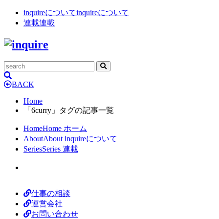
inquireについて
inquireについて
連載
連載
BACK
Home
「6curry」タグの記事一覧
Home
Home
ホーム
About
About
inquireについて
Series
Series
連載
仕事の相談
運営会社
お問い合わせ