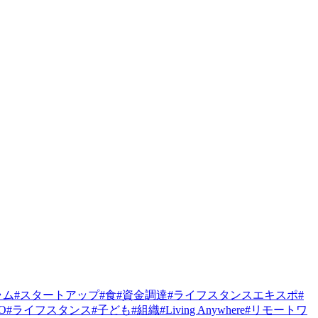
ラム
#
スタートアップ
#
食
#
資金調達
#
ライフスタンスエキスポ
#
PO
#
ライフスタンス
#
子ども
#
組織
#
Living Anywhere
#
リモートワ