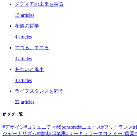
メディアの未来を探る
15 articles
花道の哲学
4 articles
エゴる、エコる
3 articles
あわいと風土
4 articles
ライフスタンスを問う
22 articles
タグ一覧
#
デザイン
#
コミュニティ
#
Sponsored
#
ニュース
#
フリーランス
#
ジャーナリズム
#
地域
#
起業家
#
サーキュラーエコノミー
#
農業
#