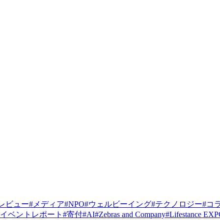
レビュー
#
メディア
#
NPO
#
ウェルビーイング
#
テクノロジー
#
コ
イベントレポート
#
寄付
#
AI
#
Zebras and Company
#
Lifestance EX