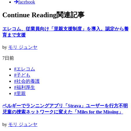
facebook
Continue Reading
関連記事
エレコム、従業員向け「里親支援制度」を導入。認定から養
育まで支援
by
モリ ジュンヤ
7日前
#
エレコム
#
子ども
#
社会的養護
#
福利厚生
#
里親
ベルギーでランニングアプリ「Strava」ユーザーを行方不明
児童の捜索ネットワークに変えた「Miles for the Missing」
by
モリ ジュンヤ