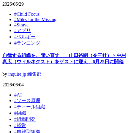
2026/06/29
#
Child Focus
#
Miles for the Missing
#
Strava
#
アプリ
#
ベルギー
#
ランニング
自律する組織を、問い直す——山田裕嗣（令三社） × 中村
真広（ウィルネクスト）をゲストに迎え、6月25日に開催
by
inquire.jp 編集部
2026/06/04
#
AI
#
ソース原理
#
ティール組織
#
組織
#
組織開発
#
経営
#
​自律型組織