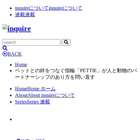
inquireについて
inquireについて
連載
連載
BACK
Home
ペットとの絆をつなぐ指輪「PETTIE」が人と動物のパ
ートナーシップのあり方を問い直す
Home
Home
ホーム
About
About
inquireについて
Series
Series
連載