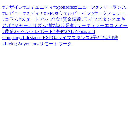
#
デザイン
#
コミュニティ
#
Sponsored
#
ニュース
#
フリーランス
#
レビュー
#
メディア
#
NPO
#
ウェルビーイング
#
テクノロジー
#
コラム
#
スタートアップ
#
食
#
資金調達
#
ライフスタンスエキ
スポ
#
ジャーナリズム
#
地域
#
起業家
#
サーキュラーエコノミー
#
農業
#
イベントレポート
#
寄付
#
AI
#
Zebras and
Company
#
Lifestance EXPO
#
ライフスタンス
#
子ども
#
組織
#
Living Anywhere
#
リモートワーク