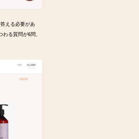
に答える必要があ
つわる質問が6問、