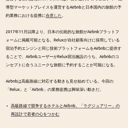
導型マーケットプレイスを運営するAirbnbと日本国内の旅館の予
約業務における提携に
合意した
。
2017年11月以降より、日本の伝統的な旅館がAirbnbプラットフ
ォームに掲載可能となる。Reluxが自社顧客向けに採用している
宿泊予約エンジンと同じ技術プラットフォームをAirbnbに提供す
ることで、AirbnbユーザーがRelux宿泊施設のうち、Airbnbのコ
ンセプトに合うユニークな旅館に予約することが可能になる。
Airbnbは高級路線に対応する動きも見せ始めている。今回の
「Relux」と「Airbnb」の業務提携は興味深い動きだ。
高級路線で競争するホテルとAirbnb。「ラグジュアリー」の
再設計で若者の心をつかむ