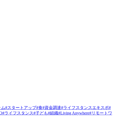
ラム
#
スタートアップ
#
食
#
資金調達
#
ライフスタンスエキスポ
#
PO
#
ライフスタンス
#
子ども
#
組織
#
Living Anywhere
#
リモートワ