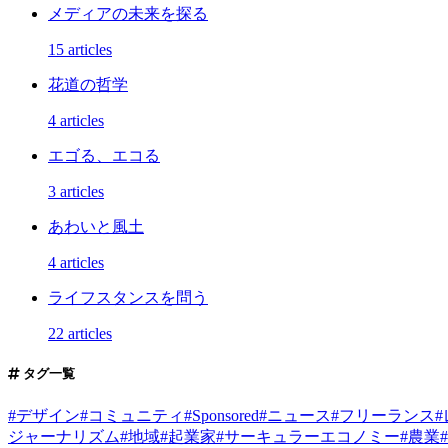
メディアの未来を探る
15 articles
花道の哲学
4 articles
エゴる、エコる
3 articles
あわいと風土
4 articles
ライフスタンスを問う
22 articles
タグ一覧
#
デザイン
#
コミュニティ
#
Sponsored
#
ニュース
#
フリーランス
#
ジャーナリズム
#
地域
#
起業家
#
サーキュラーエコノミー
#
農業
#