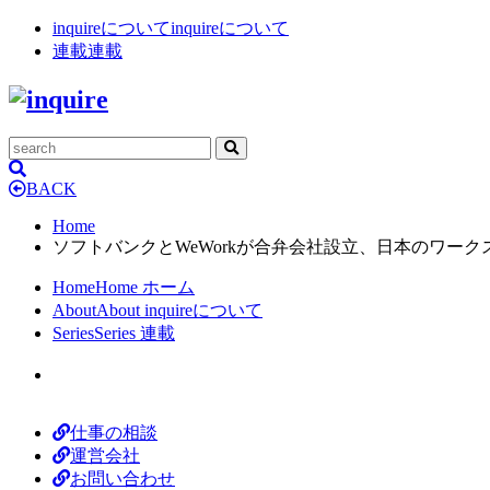
inquireについて
inquireについて
連載
連載
BACK
Home
ソフトバンクとWeWorkが合弁会社設立、日本のワー
Home
Home
ホーム
About
About
inquireについて
Series
Series
連載
仕事の相談
運営会社
お問い合わせ