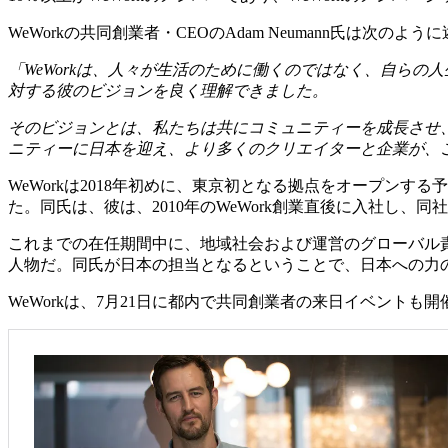
WeWorkの共同創業者・CEOのAdam Neumann氏は次のよ
「WeWorkは、人々が生活のために働くのではなく、自ら
対する彼のビジョンを良く理解できました。
そのビジョンとは、私たちは共にコミュニティーを成長させ
ニティーに日本を迎え、より多くのクリエイターと企業が、
WeWorkは2018年初めに、東京初となる拠点をオープンする
た。同氏は、彼は、2010年のWeWork創業直後に入社し、
これまでの在任期間中に、地域社会および運営のグローバル責任者として
人物だ。同氏が日本の担当となるということで、日本への力
WeWorkは、7月21日に都内で共同創業者の来日イベント