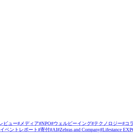
レビュー
#
メディア
#
NPO
#
ウェルビーイング
#
テクノロジー
#
コ
イベントレポート
#
寄付
#
AI
#
Zebras and Company
#
Lifestance EX