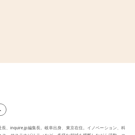
へ
、inquire.jp編集長。岐阜出身、東京在住。イノベーション、科