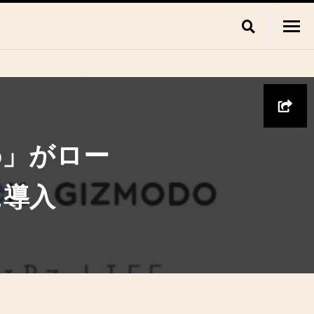
p」がロー
に導入