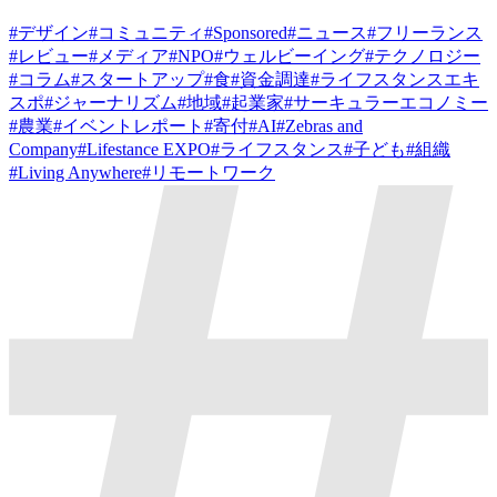
#
デザイン
#
コミュニティ
#
Sponsored
#
ニュース
#
フリーランス
#
レビュー
#
メディア
#
NPO
#
ウェルビーイング
#
テクノロジー
#
コラム
#
スタートアップ
#
食
#
資金調達
#
ライフスタンスエキ
スポ
#
ジャーナリズム
#
地域
#
起業家
#
サーキュラーエコノミー
#
農業
#
イベントレポート
#
寄付
#
AI
#
Zebras and
Company
#
Lifestance EXPO
#
ライフスタンス
#
子ども
#
組織
#
Living Anywhere
#
リモートワーク