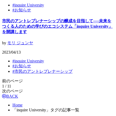
#
inquire University
#
お知らせ
市民のアントレプレナーシップの醸成を目指して──未来を
つくる人のための学びのエコシステム「inquire University」
を開講します
by
モリ ジュンヤ
2023/04/13
#
inquire University
#
お知らせ
#
市民のアントレプレナーシップ
前のページ
1 / 1
1
次のページ
BACK
Home
「inquire University」タグの記事一覧