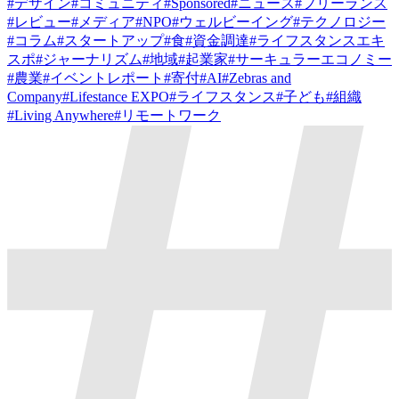
#
デザイン
#
コミュニティ
#
Sponsored
#
ニュース
#
フリーランス
#
レビュー
#
メディア
#
NPO
#
ウェルビーイング
#
テクノロジー
#
コラム
#
スタートアップ
#
食
#
資金調達
#
ライフスタンスエキ
スポ
#
ジャーナリズム
#
地域
#
起業家
#
サーキュラーエコノミー
#
農業
#
イベントレポート
#
寄付
#
AI
#
Zebras and
Company
#
Lifestance EXPO
#
ライフスタンス
#
子ども
#
組織
#
Living Anywhere
#
リモートワーク