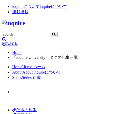
inquireについて
inquireについて
連載
連載
BACK
Home
「inquire University」タグの記事一覧
Home
Home
ホーム
About
About
inquireについて
Series
Series
連載
仕事の相談