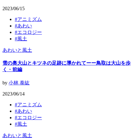
2023/06/15
#
アニミズム
#
あわい
#
エコロジー
#
風土
あわいと風土
雪の奥大山とキツネの足跡に導かれてーー鳥取は大山を歩
く・前編
by
小林 泰紘
2023/06/14
#
アニミズム
#
あわい
#
エコロジー
#
風土
あわいと風土