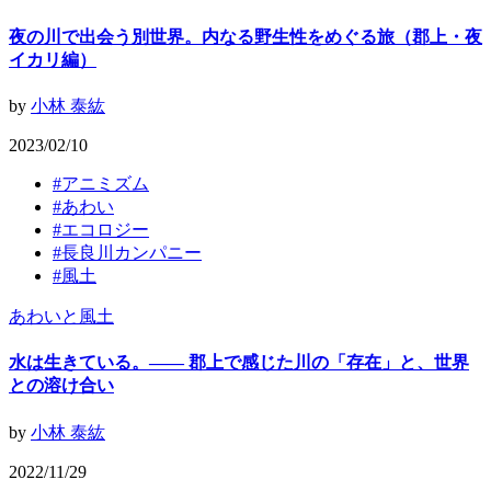
夜の川で出会う別世界。内なる野生性をめぐる旅（郡上・夜
イカリ編）
by
小林 泰紘
2023/02/10
#
アニミズム
#
あわい
#
エコロジー
#
長良川カンパニー
#
風土
あわいと風土
水は生きている。—— 郡上で感じた川の「存在」と、世界
との溶け合い
by
小林 泰紘
2022/11/29