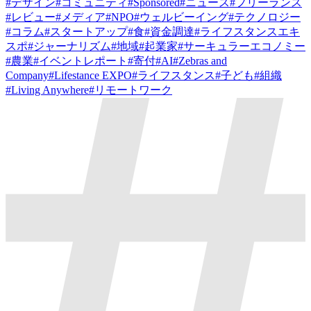
#
デザイン
#
コミュニティ
#
Sponsored
#
ニュース
#
フリーランス
#
レビュー
#
メディア
#
NPO
#
ウェルビーイング
#
テクノロジー
#
コラム
#
スタートアップ
#
食
#
資金調達
#
ライフスタンスエキ
スポ
#
ジャーナリズム
#
地域
#
起業家
#
サーキュラーエコノミー
#
農業
#
イベントレポート
#
寄付
#
AI
#
Zebras and
Company
#
Lifestance EXPO
#
ライフスタンス
#
子ども
#
組織
#
Living Anywhere
#
リモートワーク