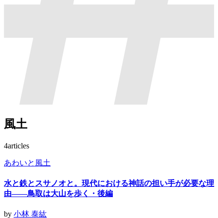
風土
4
articles
あわいと風土
水と鉄とスサノオと。現代における神話の担い手が必要な理
由——鳥取は大山を歩く・後編
by
小林 泰紘