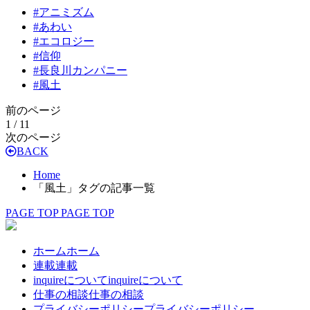
#
アニミズム
#
あわい
#
エコロジー
#
信仰
#
長良川カンパニー
#
風土
前のページ
1 / 1
1
次のページ
BACK
Home
「風土」タグの記事一覧
PAGE TOP
PAGE TOP
ホーム
ホーム
連載
連載
inquireについて
inquireについて
仕事の相談
仕事の相談
プライバシーポリシー
プライバシーポリシー