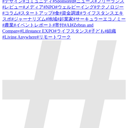
#
デザイン
#
コミュニティ
#
Sponsored
#
ニュース
#
フリーランス
#
レビュー
#
メディア
#
NPO
#
ウェルビーイング
#
テクノロジー
#
コラム
#
スタートアップ
#
食
#
資金調達
#
ライフスタンスエキ
スポ
#
ジャーナリズム
#
地域
#
起業家
#
サーキュラーエコノミー
#
農業
#
イベントレポート
#
寄付
#
AI
#
Zebras and
Company
#
Lifestance EXPO
#
ライフスタンス
#
子ども
#
組織
#
Living Anywhere
#
リモートワーク