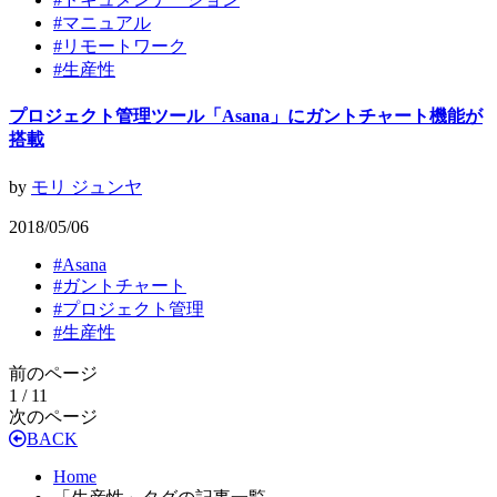
#
マニュアル
#
リモートワーク
#
生産性
プロジェクト管理ツール「Asana」にガントチャート機能が
搭載
by
モリ ジュンヤ
2018/05/06
#
Asana
#
ガントチャート
#
プロジェクト管理
#
生産性
前のページ
1 / 1
1
次のページ
BACK
Home