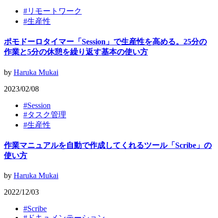
#
リモートワーク
#
生産性
ポモドーロタイマー「Session」で生産性を高める。25分の
作業と5分の休憩を繰り返す基本の使い方
by
Haruka Mukai
2023/02/08
#
Session
#
タスク管理
#
生産性
作業マニュアルを自動で作成してくれるツール「Scribe」の
使い方
by
Haruka Mukai
2022/12/03
#
Scribe
#
ドキュメンテーション