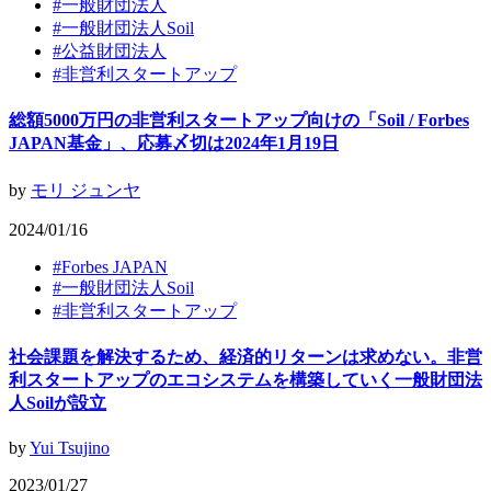
#
一般財団法人
#
一般財団法人Soil
#
公益財団法人
#
非営利スタートアップ
総額5000万円の非営利スタートアップ向けの「Soil / Forbes
JAPAN基金」、応募〆切は2024年1月19日
by
モリ ジュンヤ
2024/01/16
#
Forbes JAPAN
#
一般財団法人Soil
#
非営利スタートアップ
社会課題を解決するため、経済的リターンは求めない。非営
利スタートアップのエコシステムを構築していく一般財団法
人Soilが設立
by
Yui Tsujino
2023/01/27