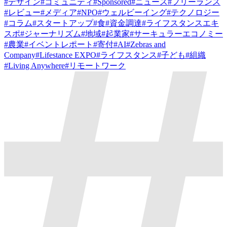
#
デザイン
#
コミュニティ
#
Sponsored
#
ニュース
#
フリーランス
#
レビュー
#
メディア
#
NPO
#
ウェルビーイング
#
テクノロジー
#
コラム
#
スタートアップ
#
食
#
資金調達
#
ライフスタンスエキ
スポ
#
ジャーナリズム
#
地域
#
起業家
#
サーキュラーエコノミー
#
農業
#
イベントレポート
#
寄付
#
AI
#
Zebras and
Company
#
Lifestance EXPO
#
ライフスタンス
#
子ども
#
組織
#
Living Anywhere
#
リモートワーク