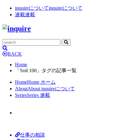
inquireについて
inquireについて
連載
連載
BACK
Home
「Soil 100」タグの記事一覧
Home
Home
ホーム
About
About
inquireについて
Series
Series
連載
仕事の相談