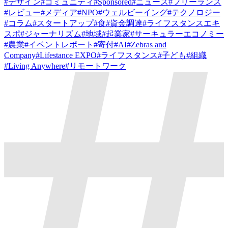
#
デザイン
#
コミュニティ
#
Sponsored
#
ニュース
#
フリーランス
#
レビュー
#
メディア
#
NPO
#
ウェルビーイング
#
テクノロジー
#
コラム
#
スタートアップ
#
食
#
資金調達
#
ライフスタンスエキ
スポ
#
ジャーナリズム
#
地域
#
起業家
#
サーキュラーエコノミー
#
農業
#
イベントレポート
#
寄付
#
AI
#
Zebras and
Company
#
Lifestance EXPO
#
ライフスタンス
#
子ども
#
組織
#
Living Anywhere
#
リモートワーク