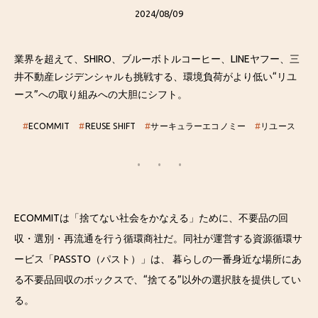
2024/08/09
業界を超えて、SHIRO、ブルーボトルコーヒー、LINEヤフー、三
井不動産レジデンシャルも挑戦する、環境負荷がより低い“リユ
ース”への取り組みへの大胆にシフト。
#
ECOMMIT
#
REUSE SHIFT
#
サーキュラーエコノミー
#
リユース
ECOMMITは「捨てない社会をかなえる」ために、不要品の回
収・選別・再流通を行う循環商社だ。同社が運営する資源循環サ
ービス「PASSTO（パスト）」は、 暮らしの一番身近な場所にあ
る不要品回収のボックスで、“捨てる”以外の選択肢を提供してい
る。