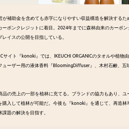
業経営が補助金を含めても赤字になりやすい収益構造を解決する
カーボンクレジットに着目。2024年までに森林由来のカーボ
プレイスの公開を目指している。
サイト『konoki』では、IKEUCHI ORGANICのタオルや植
ーザー用の液体香料『BloomingDiffuser』、木村石鹸
は、商品の売上の一部を植林に充てる。ブランドの協力もあり、
購入して植林が可能だ。今後も『konoki』を通じて、再造林
林課題の解決を目指す。