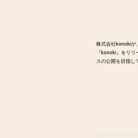
株式会社konok
『konoki』を
スの公開を目指し