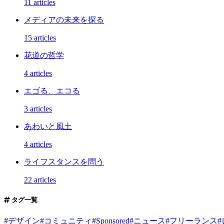
11 articles
メディアの未来を探る
15 articles
花道の哲学
4 articles
エゴる、エコる
3 articles
あわいと風土
4 articles
ライフスタンスを問う
22 articles
タグ一覧
#
デザイン
#
コミュニティ
#
Sponsored
#
ニュース
#
フリーランス
#