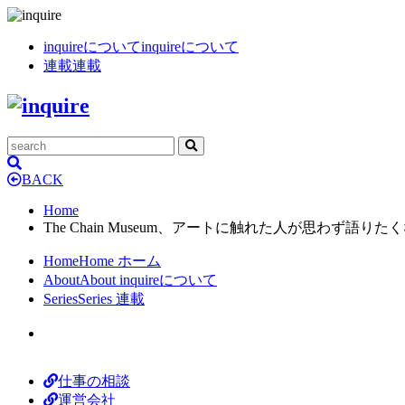
inquireについて
inquireについて
連載
連載
BACK
Home
The Chain Museum、アートに触れた人が思わず語
Home
Home
ホーム
About
About
inquireについて
Series
Series
連載
仕事の相談
運営会社