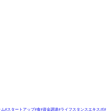
ラム
#
スタートアップ
#
食
#
資金調達
#
ライフスタンスエキスポ
#