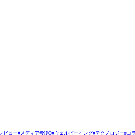
レビュー
#
メディア
#
NPO
#
ウェルビーイング
#
テクノロジー
#
コ