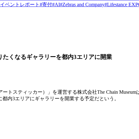
イベントレポート
#
寄付
#
AI
#
Zebras and Company
#
Lifestance EX
わず語りたくなるギャラリーを都内3エリアに開業
トスティッカー）」を運営する株式会社The Chain Museumは、
でに都内3エリアにギャラリーを開業する予定だという。