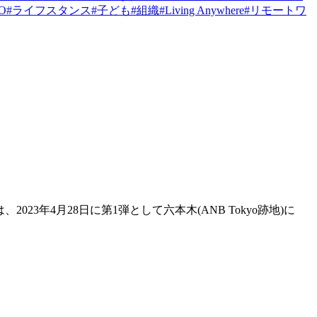
PO
#
ライフスタンス
#
子ども
#
組織
#
Living Anywhere
#
リモートワ
2023年4月28日に第1弾として六本木(ANB Tokyo跡地)に