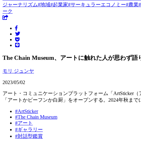
ジャーナリズム
#
地域
#
起業家
#
サーキュラーエコノミー
#
農業
#
ーク
The Chain Museum、アートに触れた人が思
モリ ジュンヤ
2023/05/02
アート・コミュニケーションプラットフォーム「ArtSticker（アー
「アートかビーフンか白厨」をオープンする。2024年秋ま
#
ArtSticker
#
The Chain Museum
#
アート
#
ギャラリー
#
対話型鑑賞