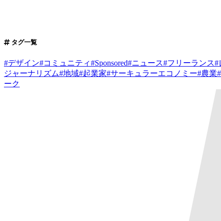
タグ一覧
#
デザイン
#
コミュニティ
#
Sponsored
#
ニュース
#
フリーランス
#
ジャーナリズム
#
地域
#
起業家
#
サーキュラーエコノミー
#
農業
#
ーク