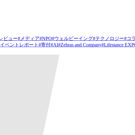
レビュー
#
メディア
#
NPO
#
ウェルビーイング
#
テクノロジー
#
コ
イベントレポート
#
寄付
#
AI
#
Zebras and Company
#
Lifestance EX