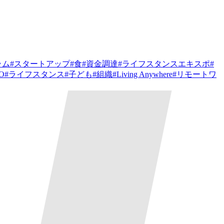
ラム
#
スタートアップ
#
食
#
資金調達
#
ライフスタンスエキスポ
#
PO
#
ライフスタンス
#
子ども
#
組織
#
Living Anywhere
#
リモートワ